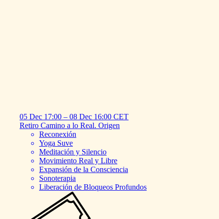
05 Dec
17:00
–
08 Dec
16:00
CET
Retiro
Camino
a
lo
Real.
Origen
Reconexión
Yoga Suve
Meditación y Silencio
Movimiento Real y Libre
Expansión de la Consciencia
Sonoterapia
Liberación de Bloqueos Profundos