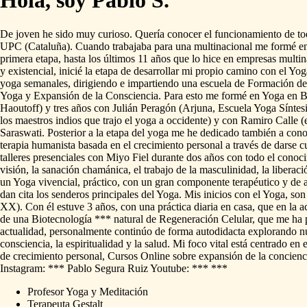
Hola, soy Pablo S.
De
joven
he
sido
muy
curioso.
Quería
conocer
el
funcionamiento
de
to
UPC
(Cataluña).
Cuando
trabajaba
para
una
multinacional
me
formé
e
primera
etapa,
hasta
los
últimos
11
años
que
lo
hice
en
empresas
multin
y
existencial,
inicié
la
etapa
de
desarrollar
mi
propio
camino
con
el
Yog
yoga
semanales,
dirigiendo
e
impartiendo
una
escuela
de
Formación
de
Yoga
y
Expansión
de
la
Consciencia.
Para
esto
me
formé
en
Yoga
en
B
Haoutoff)
y
tres
años
con
Julián
Peragón
(Arjuna,
Escuela
Yoga
Síntesi
los
maestros
indios
que
trajo
el
yoga
a
occidente)
y
con
Ramiro
Calle
(
Saraswati.
Posterior
a
la
etapa
del
yoga
me
he
dedicado
también
a
con
terapia
humanista
basada
en
el
crecimiento
personal
a
través
de
darse
c
talleres
presenciales
con
Miyo
Fiel
durante
dos
años
con
todo
el
conoci
visión,
la
sanación
chamánica,
el
trabajo
de
la
masculinidad,
la
liberaci
un
Yoga
vivencial,
práctico,
con
un
gran
componente
terapéutico
y
de
dan
cita
los
senderos
principales
del
Yoga.
Mis
inicios
con
el
Yoga,
son
XX).
Con
él
estuve
3
años,
con
una
práctica
diaria
en
casa,
que
en
la
a
de
una
Biotecnología
***
natural
de
Regeneración
Celular,
que
me
ha
actualidad,
personalmente
continúo
de
forma
autodidacta
explorando
n
consciencia,
la
espiritualidad
y
la
salud.
Mi
foco
vital
está
centrado
en
e
de
crecimiento
personal,
Cursos
Online
sobre
expansión
de
la
concienc
Instagram:
***
Pablo
Segura
Ruiz
Youtube:
***
***
Profesor Yoga y Meditación
Terapeuta Gestalt