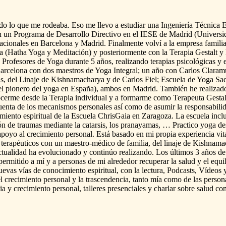
do
lo
que
me
rodeaba.
Eso
me
llevo
a
estudiar
una
Ingeniería
Técnica
E
n
un
Programa
de
Desarrollo
Directivo
en
el
IESE
de
Madrid
(Universi
acionales
en
Barcelona
y
Madrid.
Finalmente
volví
a
la
empresa
familia
a
(Hatha
Yoga
y
Meditación)
y
posteriormente
con
la
Terapia
Gestalt
y
Profesores
de
Yoga
durante
5
años,
realizando
terapias
psicológicas
y
arcelona
con
dos
maestros
de
Yoga
Integral;
un
año
con
Carlos
Claram
s,
del
Linaje
de
Kishnamacharya
y
de
Carlos
Fiel;
Escuela
de
Yoga
Sad
el
pionero
del
yoga
en
España),
ambos
en
Madrid.
También
he
realizad
ocerme
desde
la
Terapia
individual
y
a
formarme
como
Terapeuta
Gestal
uenta
de
los
mecanismos
personales
así
como
de
asumir
la
responsabili
miento
espiritual
de
la
Escuela
ChrisGaia
en
Zaragoza.
La
escuela
incl
ón
de
traumas
mediante
la
catarsis,
los
pranayamas,
…
Practico
yoga
de
apoyo
al
crecimiento
personal.
Está
basado
en
mi
propia
experiencia
vit
terapéuticos
con
un
maestro-médico
de
familia,
del
linaje
de
Kishnama
ctualidad
ha
evolucionado
y
continúo
realizando.
Los
últimos
3
años
de
permitido
a
mí
y
a
personas
de
mi
alrededor
recuperar
la
salud
y
el
equil
uevas
vías
de
conocimiento
espiritual,
con
la
lectura,
Podcasts,
Vídeos
l
crecimiento
personal
y
la
trascendencia,
tanto
mía
como
de
las
person
ia
y
crecimiento
personal,
talleres
presenciales
y
charlar
sobre
salud
co