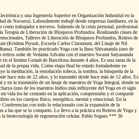
lectrónica
y
una
Ingeniería
Superior
en
Organización
Industrial
en
la
dad
de
Navarra).
Laboralmente
trabajé
desde
empresas
familiares,
en
la
r
como
trabajador
a
terceros.
Saliendo
de
la
crisis
personal,
profesional
la
Terapia
de
Liberación
de
Bloqueos
Profundos.
Realizando
clases
de
emocionales,
Talleres
de
Liberación
de
Bloqueos
Profundos,
Retiros
de
unt
(Krishna
Piyush,
Escuela
Carlos
Claramunt,
del
Linaje
de
Nil
hana).
También
he
practicado
Yoga
con
la
línea
Shivananda
(uno
de
o
retiros
onlie
de
Vedanta
Advaita
con
el
maestro
Swami
Satyananda
t
en
el
Institut
Gestalt
de
Barcelona
durante
4
años.
Es
una
rama
de
la
dad
de
la
propia
vida.
Como
etapa
final
he
estado
formándome
en
uye
la
meditación,
la
ensoñación
tolteca,
la
sombra,
la
búsqueda
de
la
sde
hace
más
de
22
años,
y
lo
transmito
desde
hace
más
de
12
años.
Es
al
y
en
la
trasmisión
de
un
linaje
de
maestros
de
Yoga
Integral,
donde
se
charya
(uno
de
los
maestros
Indios
más
influyente
del
Yoga
en
el
siglo
mi
vida
los
he
centrado
en
la
aplicación,
comprensión
y
el
compartir
ibrio
en
los
cuerpos
físico,
energético,
mental
y
emocional.
En
la
y
Conferencias
con
todo
lo
relacionado
con
la
expansión
de
la
as
a
las
que
se
lo
comparto.
Lo
llevo
a
la
práctica
en
Retiros
de
Yoga
y
n
la
biotecnología
de
regeneración
celular.
Pablo
Segura
***
36