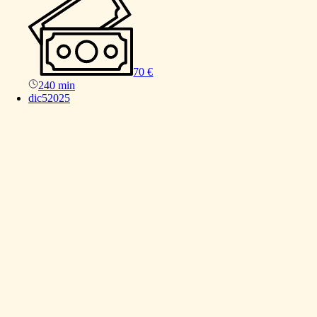
70 €
240 min
dic
5
2025