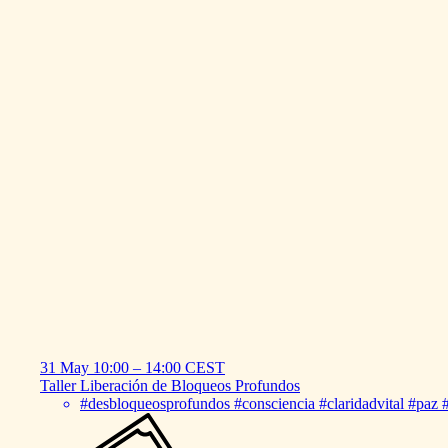
31 May
10:00
–
14:00
CEST
Taller
Liberación
de
Bloqueos
Profundos
#desbloqueosprofundos #consciencia #claridadvital #paz 