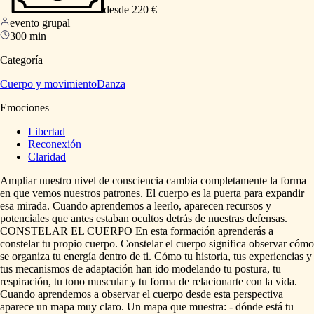
desde 220 €
evento grupal
300 min
Categoría
Cuerpo y movimiento
Danza
Emociones
Libertad
Reconexión
Claridad
Ampliar
nuestro
nivel
de
consciencia
cambia
completamente
la
forma
en
que
vemos
nuestros
patrones.
El
cuerpo
es
la
puerta
para
expandir
esa
mirada.
Cuando
aprendemos
a
leerlo,
aparecen
recursos
y
potenciales
que
antes
estaban
ocultos
detrás
de
nuestras
defensas.
CONSTELAR
EL
CUERPO
En
esta
formación
aprenderás
a
constelar
tu
propio
cuerpo.
Constelar
el
cuerpo
significa
observar
cómo
se
organiza
tu
energía
dentro
de
ti.
Cómo
tu
historia,
tus
experiencias
y
tus
mecanismos
de
adaptación
han
ido
modelando
tu
postura,
tu
respiración,
tu
tono
muscular
y
tu
forma
de
relacionarte
con
la
vida.
Cuando
aprendemos
a
observar
el
cuerpo
desde
esta
perspectiva
aparece
un
mapa
muy
claro.
Un
mapa
que
muestra:
-
dónde
está
tu