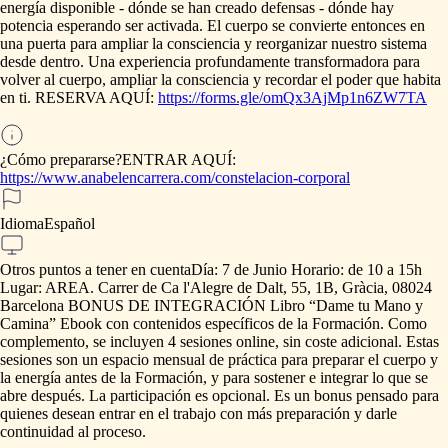
energía
disponible
-
dónde
se
han
creado
defensas
-
dónde
hay
potencia
esperando
ser
activada.
El
cuerpo
se
convierte
entonces
en
una
puerta
para
ampliar
la
consciencia
y
reorganizar
nuestro
sistema
desde
dentro.
Una
experiencia
profundamente
transformadora
para
volver
al
cuerpo,
ampliar
la
consciencia
y
recordar
el
poder
que
habita
en
ti.
RESERVA
AQUÍ:
https://forms.gle/omQx3AjMp1n6ZW7TA
¿Cómo prepararse?
ENTRAR
AQUÍ:
https://www.anabelencarrera.com/constelacion-corporal
Idioma
Español
Otros puntos a tener en cuenta
Día:
7
de
Junio
Horario:
de
10
a
15h
Lugar:
AREA.
Carrer
de
Ca
l'Alegre
de
Dalt,
55,
1B,
Gràcia,
08024
Barcelona
BONUS
DE
INTEGRACIÓN
Libro
“Dame
tu
Mano
y
Camina”
Ebook
con
contenidos
específicos
de
la
Formación.
Como
complemento,
se
incluyen
4
sesiones
online,
sin
coste
adicional.
Estas
sesiones
son
un
espacio
mensual
de
práctica
para
preparar
el
cuerpo
y
la
energía
antes
de
la
Formación,
y
para
sostener
e
integrar
lo
que
se
abre
después.
La
participación
es
opcional.
Es
un
bonus
pensado
para
quienes
desean
entrar
en
el
trabajo
con
más
preparación
y
darle
continuidad
al
proceso.