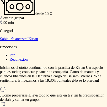
desde 15 €
evento grupal
90 min
Categoría
Sabiduría ancestral
Kirtan
Emociones
Paz
Reconexión
Iniciamos
el
otoño
continuando
con
la
práctica
de
Kirtan
Un
espacio
para
escuchar,
conectar
y
cantar
en
compañía.
Canto
de
mantras
y
cuencos
tibetanos
en
la
Llanterna
a
cargo
de
Bálsam.
Viernes
26
de
septiembre.
Empezamos
a
las
19:30h
puntuales
¡No
se
lo
pierdan!
¿Cómo prepararse?
Lleva
todo
lo
que
está
en
ti
y
ten
la
predisposición
de
abrir
y
cantar
en
grupo.