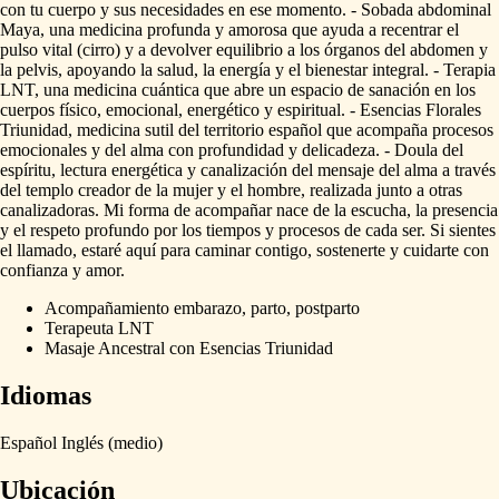
con
tu
cuerpo
y
sus
necesidades
en
ese
momento.
-
Sobada
abdominal
Maya,
una
medicina
profunda
y
amorosa
que
ayuda
a
recentrar
el
pulso
vital
(cirro)
y
a
devolver
equilibrio
a
los
órganos
del
abdomen
y
la
pelvis,
apoyando
la
salud,
la
energía
y
el
bienestar
integral.
-
Terapia
LNT,
una
medicina
cuántica
que
abre
un
espacio
de
sanación
en
los
cuerpos
físico,
emocional,
energético
y
espiritual.
-
Esencias
Florales
Triunidad,
medicina
sutil
del
territorio
español
que
acompaña
procesos
emocionales
y
del
alma
con
profundidad
y
delicadeza.
-
Doula
del
espíritu,
lectura
energética
y
canalización
del
mensaje
del
alma
a
través
del
templo
creador
de
la
mujer
y
el
hombre,
realizada
junto
a
otras
canalizadoras.
Mi
forma
de
acompañar
nace
de
la
escucha,
la
presencia
y
el
respeto
profundo
por
los
tiempos
y
procesos
de
cada
ser.
Si
sientes
el
llamado,
estaré
aquí
para
caminar
contigo,
sostenerte
y
cuidarte
con
confianza
y
amor.
Acompañamiento embarazo, parto, postparto
Terapeuta LNT
Masaje Ancestral con Esencias Triunidad
Idiomas
Español
Inglés
(medio)
Ubicación