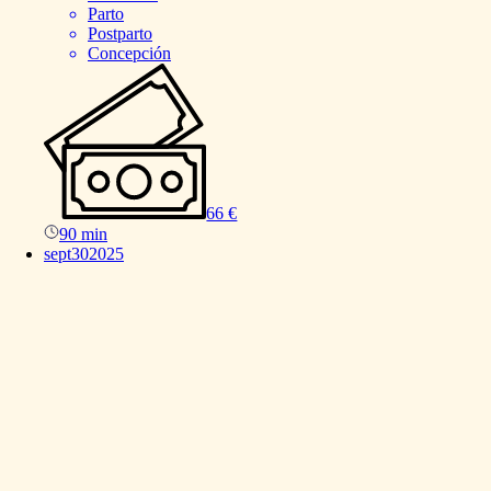
Parto
Postparto
Concepción
66 €
90 min
sept
30
2025