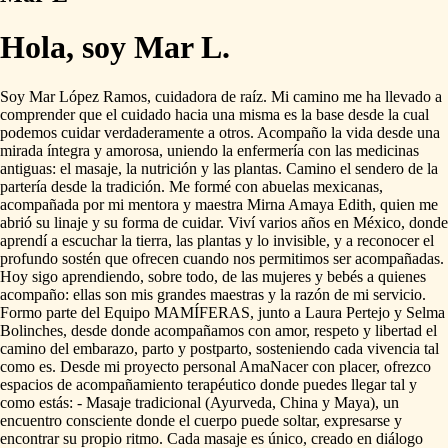
Hola, soy Mar L.
Soy
Mar
López
Ramos,
cuidadora
de
raíz.
Mi
camino
me
ha
llevado
a
comprender
que
el
cuidado
hacia
una
misma
es
la
base
desde
la
cual
podemos
cuidar
verdaderamente
a
otros.
Acompaño
la
vida
desde
una
mirada
íntegra
y
amorosa,
uniendo
la
enfermería
con
las
medicinas
antiguas:
el
masaje,
la
nutrición
y
las
plantas.
Camino
el
sendero
de
la
partería
desde
la
tradición.
Me
formé
con
abuelas
mexicanas,
acompañada
por
mi
mentora
y
maestra
Mirna
Amaya
Edith,
quien
me
abrió
su
linaje
y
su
forma
de
cuidar.
Viví
varios
años
en
México,
donde
aprendí
a
escuchar
la
tierra,
las
plantas
y
lo
invisible,
y
a
reconocer
el
profundo
sostén
que
ofrecen
cuando
nos
permitimos
ser
acompañadas.
Hoy
sigo
aprendiendo,
sobre
todo,
de
las
mujeres
y
bebés
a
quienes
acompaño:
ellas
son
mis
grandes
maestras
y
la
razón
de
mi
servicio.
Formo
parte
del
Equipo
MAMÍFERAS,
junto
a
Laura
Pertejo
y
Selma
Bolinches,
desde
donde
acompañamos
con
amor,
respeto
y
libertad
el
camino
del
embarazo,
parto
y
postparto,
sosteniendo
cada
vivencia
tal
como
es.
Desde
mi
proyecto
personal
AmaNacer
con
placer,
ofrezco
espacios
de
acompañamiento
terapéutico
donde
puedes
llegar
tal
y
como
estás:
-
Masaje
tradicional
(Ayurveda,
China
y
Maya),
un
encuentro
consciente
donde
el
cuerpo
puede
soltar,
expresarse
y
encontrar
su
propio
ritmo.
Cada
masaje
es
único,
creado
en
diálogo