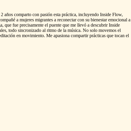
2
años
comparto
con
pasión
esta
práctica,
incluyendo
Inside
Flow,
compañé
a
mujeres
migrantes
a
reconectar
con
su
bienestar
emocional
a
a,
que
fue
precisamente
el
puente
que
me
llevó
a
descubrir
Inside
les,
todo
sincronizado
al
ritmo
de
la
música.
No
solo
movemos
el
ditación
en
movimiento.
Me
apasiona
compartir
prácticas
que
tocan
el