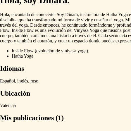
Hola, soy Dinara.
Hola,
encantada
de
conocerte.
Soy
Dinara,
instructora
de
Hatha
Yoga
e
disciplina
que
ha
transformado
mi
forma
de
vivir
y
enseñar
el
yoga.
Mi
través
del
yoga.
Desde
entonces,
he
continuado
formándome
y
profun
Flow.
Inside
Flow
es
una
evolución
del
Vinyasa
Yoga
que
fusiona
post
cuerpo,
también
contamos
una
historia
a
través
de
él.
Cada
secuencia
e
cuerpo
y
también
el
corazón,
y
crear
un
espacio
donde
puedas
expresar
Inside Flow (evolución de viniyasa yoga)
Hatha Yoga
Idiomas
Español,
inglés,
ruso.
Ubicación
Valencia
Mis publicaciones (1)