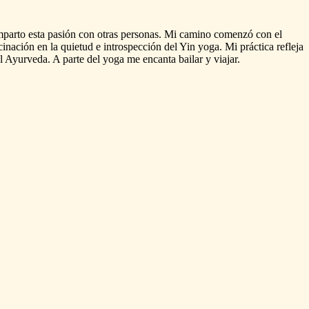
mparto
esta
pasión
con
otras
personas.
Mi
camino
comenzó
con
el
cinación
en
la
quietud
e
introspección
del
Yin
yoga.
Mi
práctica
refleja
l
Ayurveda.
A
parte
del
yoga
me
encanta
bailar
y
viajar.