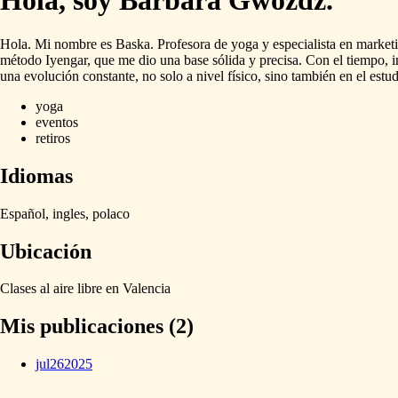
Hola, soy Barbara Gwozdz.
Hola.
Mi
nombre
es
Baska.
Profesora
de
yoga
y
especialista
en
market
método
Iyengar,
que
me
dio
una
base
sólida
y
precisa.
Con
el
tiempo,
i
una
evolución
constante,
no
solo
a
nivel
físico,
sino
también
en
el
estu
yoga
eventos
retiros
Idiomas
Español,
ingles,
polaco
Ubicación
Clases
al
aire
libre
en
Valencia
Mis publicaciones (2)
jul
26
2025