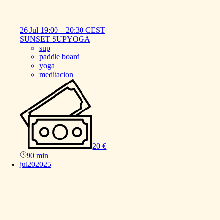
26 Jul
19:00
–
20:30
CEST
SUNSET
SUPYOGA
sup
paddle board
yoga
meditacion
20 €
90 min
jul
20
2025