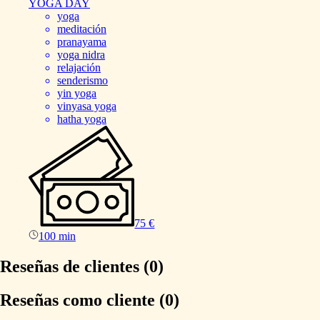
YOGA
DAY
yoga
meditación
pranayama
yoga nidra
relajación
senderismo
yin yoga
vinyasa yoga
hatha yoga
75 €
100 min
Reseñas de clientes (0)
Reseñas como cliente (0)