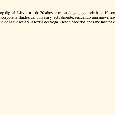
ing
digital.
Llevo
más
de
20
años
practicando
yoga
y
desde
hace
10
co
ncorporé
la
fluidez
del
vinyasa
y,
actualmente,
encuentro
una
nueva
fas
dio
de
la
filosofía
y
la
teoría
del
yoga.
Desde
hace
dos
años
me
fascina
e