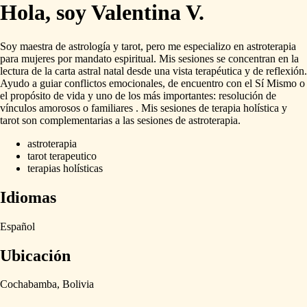
Hola, soy Valentina V.
Soy
maestra
de
astrología
y
tarot,
pero
me
especializo
en
astroterapia
para
mujeres
por
mandato
espiritual.
Mis
sesiones
se
concentran
en
la
lectura
de
la
carta
astral
natal
desde
una
vista
terapéutica
y
de
reflexión.
Ayudo
a
guiar
conflictos
emocionales,
de
encuentro
con
el
Sí
Mismo
o
el
propósito
de
vida
y
uno
de
los
más
importantes:
resolución
de
vínculos
amorosos
o
familiares
.
Mis
sesiones
de
terapia
holística
y
tarot
son
complementarias
a
las
sesiones
de
astroterapia.
astroterapia
tarot terapeutico
terapias holísticas
Idiomas
Español
Ubicación
Cochabamba,
Bolivia