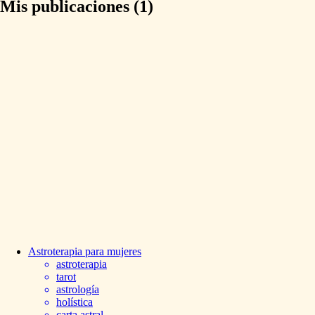
Mis publicaciones (1)
Astroterapia
para
mujeres
astroterapia
tarot
astrología
holística
carta astral