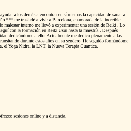
ayudar
a
los
demás
a
encontrar
en
sí
mismas
la
capacidad
de
sanar
a
año
***
me
trasladé
a
vivir
a
Barcelona,
enamorada
de
la
increíble
do
malestar
interno
me
llevó
a
experimentar
una
sesión
de
Reiki
.
Lo
seguí
con
la
formación
en
Reiki
Usui
hasta
la
maestría
.
Después
cidad
dedicándome
a
ello.
Actualmente
me
dedico
plenamente
a
las
transitando
durante
estos
años
en
su
sendero.
He
seguido
formándome
a,
el
Yoga
Nidra,
la
LNT,
la
Nueva
Terapia
Cuantica.
ofrezco
sesiones
online
y
a
distancia.