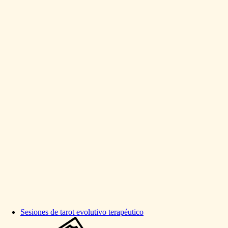
Sesiones
de
tarot
evolutivo
terapéutico