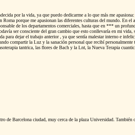
ndecida
por
la
vida,
ya
que
puedo
dedicarme
a
lo
que
más
me
apasiona:
n
Roma
porque
me
apasionan
las
diferentes
culturas
del
mundo.
En
el
ponsable
de
los
departamentos
comerciales,
hasta
que
en
***
un
profun
todavía
ser
consciente
del
gran
cambio
que
esto
conllevaría
en
mi
vida,
ada
para
dejar
el
trabajo
anterior
,
ya
que
sentía
malestar
interno
e
infeli
ando
compartir
la
Luz
y
la
sanación
personal
que
recibí
personalmente
soterapia
tantrica,
las
flores
de
Bach
y
la
Lnt,
la
Nueva
Terapia
cuantic
tro
de
Barcelona
ciudad,
muy
cerca
de
la
plaza
Universidad.
También