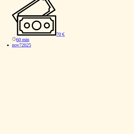
70 €
60 min
nov
7
2025