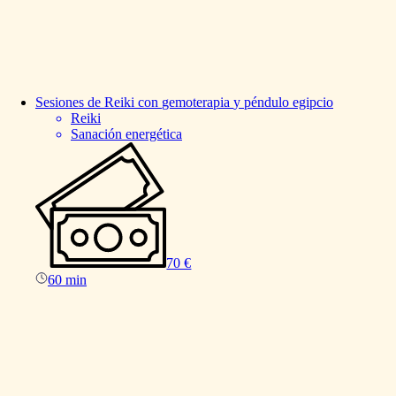
Sesiones
de
Reiki
con
gemoterapia
y
péndulo
egipcio
Reiki
Sanación energética
70 €
60 min