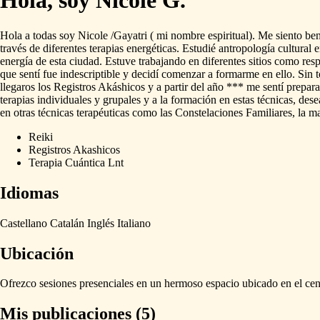
Hola, soy Nicole G.
Hola
a
todas
soy
Nicole
​/​
Gayatri
(
mi
nombre
espiritual).
Me
siento
be
través
de
diferentes
terapias
energéticas.
Estudié
antropología
cultural
e
energía
de
esta
ciudad.
Estuve
trabajando
en
diferentes
sitios
como
res
que
sentí
fue
indescriptible
y
decidí
comenzar
a
formarme
en
ello.
Sin
llegaros
los
Registros
Akáshicos
y
a
partir
del
año
***
me
sentí
prepar
terapias
individuales
y
grupales
y
a
la
formación
en
estas
técnicas,
dese
en
otras
técnicas
terapéuticas
como
las
Constelaciones
Familiares,
la
ma
Reiki
Registros Akashicos
Terapia Cuántica Lnt
Idiomas
Castellano
Catalán
Inglés
Italiano
Ubicación
Ofrezco
sesiones
presenciales
en
un
hermoso
espacio
ubicado
en
el
cen
Mis publicaciones (5)