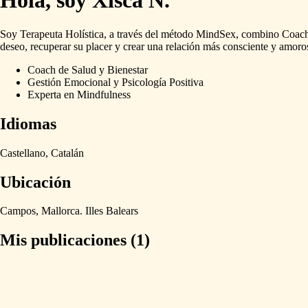
Hola, soy Xisca N.
Soy
Terapeuta
Holística,
a
través
del
método
MindSex,
combino
Coac
deseo,
recuperar
su
placer
y
crear
una
relación
más
consciente
y
amoro
Coach de Salud y Bienestar
Gestión Emocional y Psicología Positiva
Experta en Mindfulness
Idiomas
Castellano,
Catalán
Ubicación
Campos,
Mallorca.
Illes
Balears
Mis publicaciones (1)