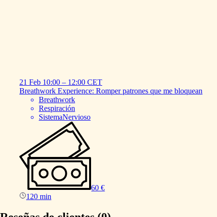
21 Feb
10:00
–
12:00
CET
Breathwork
Experience:
Romper
patrones
que
me
bloquean
Breathwork
Respiración
SistemaNervioso
60 €
120 min