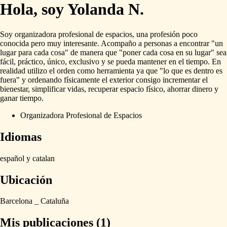
Hola, soy Yolanda N.
Soy
organizadora
profesional
de
espacios,
una
profesión
poco
conocida
pero
muy
interesante.
Acompaño
a
personas
a
encontrar
"un
lugar
para
cada
cosa"
de
manera
que
"poner
cada
cosa
en
su
lugar"
sea
fácil,
práctico,
único,
exclusivo
y
se
pueda
mantener
en
el
tiempo.
En
realidad
utilizo
el
orden
como
herramienta
ya
que
"lo
que
es
dentro
es
fuera"
y
ordenando
físicamente
el
exterior
consigo
incrementar
el
bienestar,
simplificar
vidas,
recuperar
espacio
físico,
ahorrar
dinero
y
ganar
tiempo.
Organizadora Profesional de Espacios
Idiomas
español
y
catalan
Ubicación
Barcelona
_
Cataluña
Mis publicaciones (1)