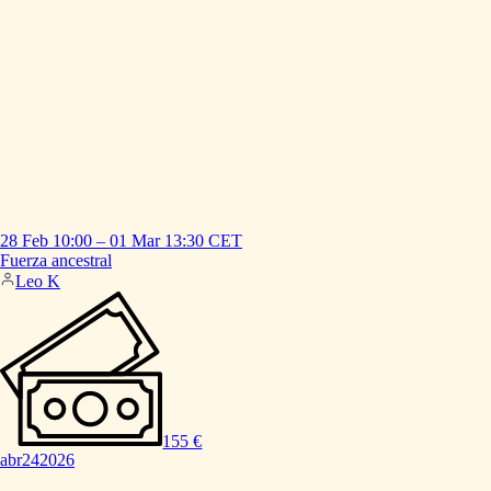
28 Feb
10:00
–
01 Mar
13:30
CET
Fuerza
ancestral
Leo K
155 €
abr
24
2026