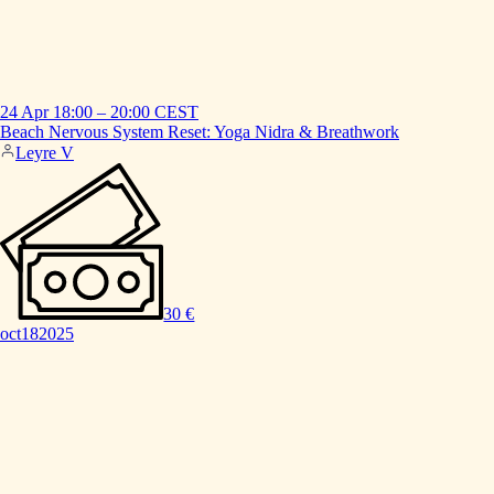
24 Apr
18:00
–
20:00
CEST
Beach
Nervous
System
Reset:
Yoga
Nidra
&
Breathwork
Leyre V
30 €
oct
18
2025