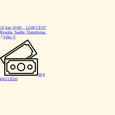
19 Apr
10:00
–
12:00
CEST
Respira.
Suelta.
Transforma.
Félix V
50 €
feb
21
2026