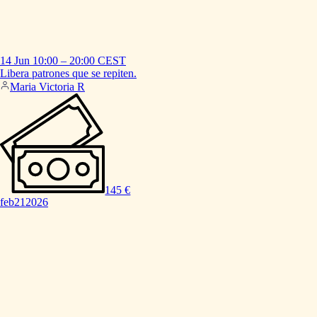
14 Jun
10:00
–
20:00
CEST
Libera
patrones
que
se
repiten.
Maria Victoria R
145 €
feb
21
2026