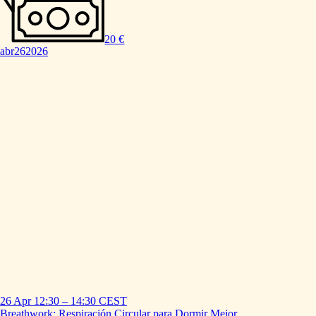
20 €
abr
26
2026
26 Apr
12:30
–
14:30
CEST
Breathwork:
Respiración
Circular
para
Dormir
Mejor