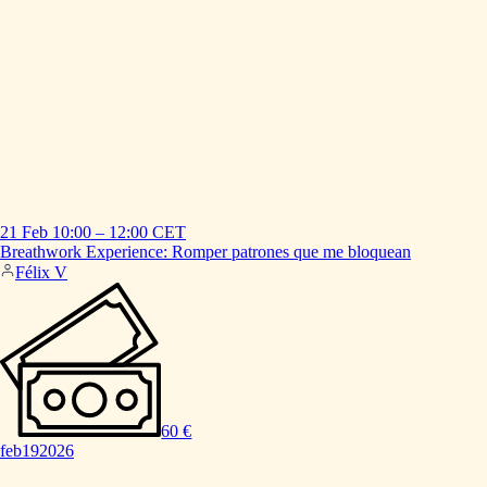
21 Feb
10:00
–
12:00
CET
Breathwork
Experience:
Romper
patrones
que
me
bloquean
Félix V
60 €
feb
19
2026