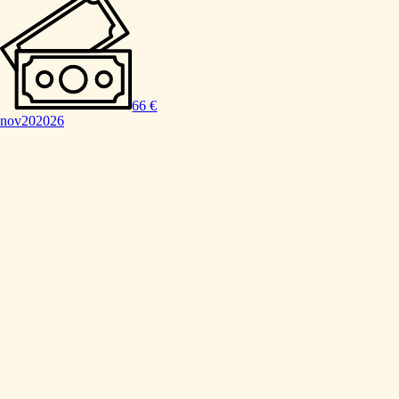
66 €
nov
20
2026