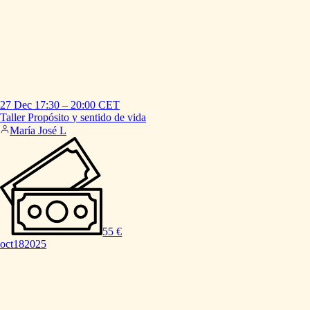
27 Dec
17:30
–
20:00
CET
Taller
Propósito
y
sentido
de
vida
María José L
55 €
oct
18
2025