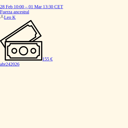
28 Feb
10:00
–
01 Mar
13:30
CET
Fuerza
ancestral
Leo K
155 €
abr
24
2026