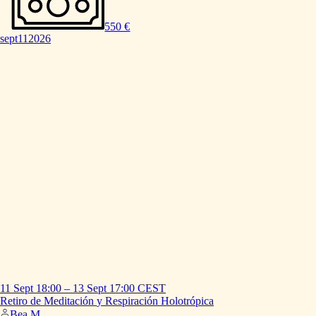
550 €
sept
11
2026
11 Sept
18:00
–
13 Sept
17:00
CEST
Retiro
de
Meditación
y
Respiración
Holotrópica
Bea M