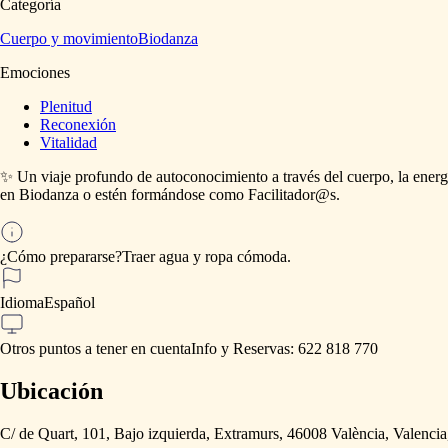
Categoría
Cuerpo y movimiento
Biodanza
Emociones
Plenitud
Reconexión
Vitalidad
✨
Un
viaje
profundo
de
autoconocimiento
a
través
del
cuerpo,
la
energ
en
Biodanza
o
estén
formándose
como
Facilitador@s.
¿Cómo prepararse?
Traer
agua
y
ropa
cómoda.
Idioma
Español
Otros puntos a tener en cuenta
Info
y
Reservas:
622
818
770
Ubicación
C/ de Quart, 101, Bajo izquierda, Extramurs, 46008 València, Valenci