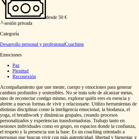
desde 50 €
sesión privada
Categoría
Desarrollo personal y profesional
Coaching
Emociones
Paz
Plenitud
Reconexión
Acompañamiento
que
une
mente,
cuerpo
y
emociones
para
generar
cambios
profundos
y
sostenibles.
No
se
trata
solo
de
alcanzar
metas,
sino
de
reconectar
contigo
mismo,
explorar
quién
eres
en
esencia
y
abrirte
a
nuevas
formas
de
vivir
y
relacionarte.
Utilizo
herramientas
de
distintas
disciplinas
como
la
inteligencia
emocional,
la
biodanza,
el
yoga,
el
breathwork
y
dinámicas
grupales,
creando
procesos
personalizados
y
experiencias
transformadoras.
Trabajo
tanto
en
sesiones
individuales
como
en
grupo,
en
espacios
donde
la
confianza,
el
respeto
y
la
presencia
son
la
base.
Es
un
coaching
orientado
a
personas
que
buscan
vivir
con
más
autenticidad,
libertad
y
bienestar,
y