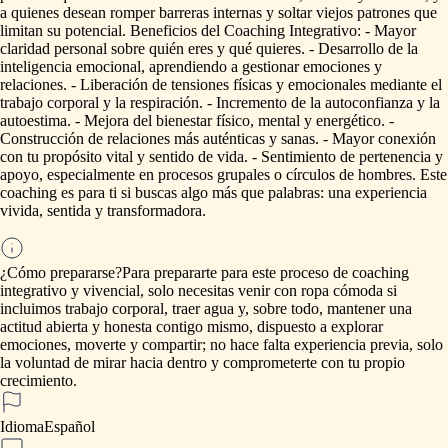
a
quienes
desean
romper
barreras
internas
y
soltar
viejos
patrones
que
limitan
su
potencial.
Beneficios
del
Coaching
Integrativo:
-
Mayor
claridad
personal
sobre
quién
eres
y
qué
quieres.
-
Desarrollo
de
la
inteligencia
emocional,
aprendiendo
a
gestionar
emociones
y
relaciones.
-
Liberación
de
tensiones
físicas
y
emocionales
mediante
el
trabajo
corporal
y
la
respiración.
-
Incremento
de
la
autoconfianza
y
la
autoestima.
-
Mejora
del
bienestar
físico,
mental
y
energético.
-
Construcción
de
relaciones
más
auténticas
y
sanas.
-
Mayor
conexión
con
tu
propósito
vital
y
sentido
de
vida.
-
Sentimiento
de
pertenencia
y
apoyo,
especialmente
en
procesos
grupales
o
círculos
de
hombres.
Este
coaching
es
para
ti
si
buscas
algo
más
que
palabras:
una
experiencia
vivida,
sentida
y
transformadora.
¿Cómo prepararse?
Para
prepararte
para
este
proceso
de
coaching
integrativo
y
vivencial,
solo
necesitas
venir
con
ropa
cómoda
si
incluimos
trabajo
corporal,
traer
agua
y,
sobre
todo,
mantener
una
actitud
abierta
y
honesta
contigo
mismo,
dispuesto
a
explorar
emociones,
moverte
y
compartir;
no
hace
falta
experiencia
previa,
solo
la
voluntad
de
mirar
hacia
dentro
y
comprometerte
con
tu
propio
crecimiento.
Idioma
Español