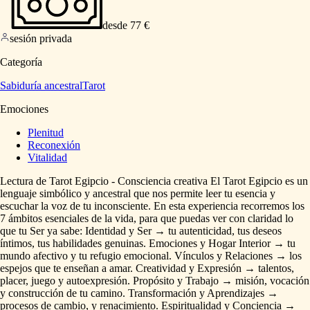
desde 77 €
sesión privada
Categoría
Sabiduría ancestral
Tarot
Emociones
Plenitud
Reconexión
Vitalidad
Lectura
de
Tarot
Egipcio
-
Consciencia
creativa
El
Tarot
Egipcio
es
un
lenguaje
simbólico
y
ancestral
que
nos
permite
leer
tu
esencia
y
escuchar
la
voz
de
tu
inconsciente.
En
esta
experiencia
recorremos
los
7
ámbitos
esenciales
de
la
vida,
para
que
puedas
ver
con
claridad
lo
que
tu
Ser
ya
sabe:
Identidad
y
Ser
→
tu
autenticidad,
tus
deseos
íntimos,
tus
habilidades
genuinas.
Emociones
y
Hogar
Interior
→
tu
mundo
afectivo
y
tu
refugio
emocional.
Vínculos
y
Relaciones
→
los
espejos
que
te
enseñan
a
amar.
Creatividad
y
Expresión
→
talentos,
placer,
juego
y
autoexpresión.
Propósito
y
Trabajo
→
misión,
vocación
y
construcción
de
tu
camino.
Transformación
y
Aprendizajes
→
procesos
de
cambio,
y
renacimiento.
Espiritualidad
y
Conciencia
→