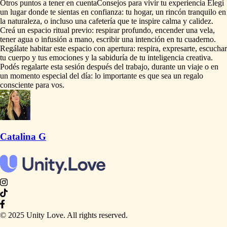
Otros puntos a tener en cuenta
Consejos
para
vivir
tu
experiencia
Elegí
un
lugar
donde
te
sientas
en
confianza:
tu
hogar,
un
rincón
tranquilo
en
la
naturaleza,
o
incluso
una
cafetería
que
te
inspire
calma
y
calidez.
Creá
un
espacio
ritual
previo:
respirar
profundo,
encender
una
vela,
tener
agua
o
infusión
a
mano,
escribir
una
intención
en
tu
cuaderno.
Regálate
habitar
este
espacio
con
apertura:
respira,
expresarte,
escuchar
tu
cuerpo
y
tus
emociones
y
la
sabiduría
de
tu
inteligencia
creativa.
Podés
regalarte
esta
sesión
después
del
trabajo,
durante
un
viaje
o
en
un
momento
especial
del
día:
lo
importante
es
que
sea
un
regalo
consciente
para
vos.
Catalina G
© 2025 Unity Love. All rights reserved.