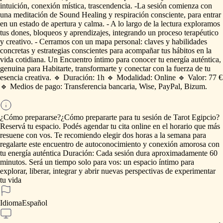
intuición,
conexión
mística,
trascendencia.
-La
sesión
comienza
con
una
meditación
de
Sound
Healing
y
respiración
consciente,
para
entrar
en
un
estado
de
apertura
y
calma.
-
A
lo
largo
de
la
lectura
exploramos
tus
dones,
bloqueos
y
aprendizajes,
integrando
un
proceso
terapéutico
y
creativo.
-
Cerramos
con
un
mapa
personal:
claves
y
habilidades
concretas
y
estrategias
conscientes
para
acompañar
tus
hábitos
en
la
vida
cotidiana.
Un
Encuentro
íntimo
para
conocer
tu
energía
auténtica,
genuina
para
Habitarte,
transformarte
y
conectar
con
la
fuerza
de
tu
esencia
creativa.
🔹
Duración:
1h
🔹
Modalidad:
Online
🔹
Valor:
77
€
🔹
Medios
de
pago:
Transferencia
bancaria,
Wise,
PayPal,
Bizum.
¿Cómo prepararse?
¿Cómo
prepararte
para
tu
sesión
de
Tarot
Egipcio?
Reservá
tu
espacio.
Podés
agendar
tu
cita
online
en
el
horario
que
más
resuene
con
vos.
Te
recomiendo
elegir
dos
horas
a
la
semana
para
regalarte
este
encuentro
de
autoconocimiento
y
conexión
amorosa
con
tu
energía
auténtica
Duración:
Cada
sesión
dura
aproximadamente
60
minutos.
Será
un
tiempo
solo
para
vos:
un
espacio
íntimo
para
explorar,
liberar,
integrar
y
abrir
nuevas
perspectivas
de
experimentar
tu
vida
Idioma
Español