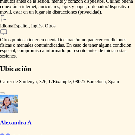
minutos
antes
de
la
sesión,
mente
y
corazón
dispuestos.
Online:
buena
conexión
a
internet,
auriculares,
lápiz
y
papel,
ordenador
​/​
dispositivo
movil,
estar
en
un
lugar
sin
distracciones
(privacidad).
Idioma
Español, Inglés, Otros
Otros puntos a tener en cuenta
Declaración
no
padecer
condiciones
físicas
o
mentales
contraindicadas.
En
caso
de
tener
alguna
condición
especial,
compromiso
a
informarlo
por
escrito
antes
de
iniciar
estas
sesiones.
Ubicación
Carrer de Sardenya, 326, L'Eixample, 08025 Barcelona, Spain
Alexandra A