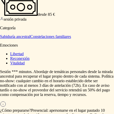
desde 85 €
sesión privada
Categoría
Sabiduría ancestral
Constelaciones familiares
Emociones
Libertad
Reconexión
Vitalidad
Sesión
***
minutos.
Abordaje
de
temáticas
personales
desde
la
mirada
ancestral
para
recuperar
el
lugar
propio
dentro
de
cada
sistema.
Política
no-show:
cualquier
cambio
en
el
horario
establecido
debe
ser
notificado
con
al
menos
3
días
de
antelación
(72h).
En
caso
de
aviso
tardío
o
no-show
el
proveedor
del
servicio
retendrá
un
50%
del
pago
como
compensación
por
la
reserva,
tiempo
y
recursos.
¿Cómo prepararse?
Presencial:
apersonarse
en
el
lugar
pautado
10