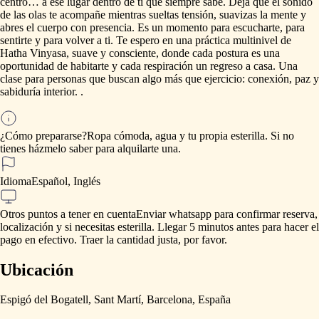
centro…
a
ese
lugar
dentro
de
ti
que
siempre
sabe.
Deja
que
el
sonido
de
las
olas
te
acompañe
mientras
sueltas
tensión,
suavizas
la
mente
y
abres
el
cuerpo
con
presencia.
Es
un
momento
para
escucharte,
para
sentirte
y
para
volver
a
ti.
Te
espero
en
una
práctica
multinivel
de
Hatha
Vinyasa,
suave
y
consciente,
donde
cada
postura
es
una
oportunidad
de
habitarte
y
cada
respiración
un
regreso
a
casa.
Una
clase
para
personas
que
buscan
algo
más
que
ejercicio:
conexión,
paz
y
sabiduría
interior.
.
¿Cómo prepararse?
Ropa
cómoda,
agua
y
tu
propia
esterilla.
Si
no
tienes
házmelo
saber
para
alquilarte
una.
Idioma
Español, Inglés
Otros puntos a tener en cuenta
Enviar
whatsapp
para
confirmar
reserva,
localización
y
si
necesitas
esterilla.
Llegar
5
minutos
antes
para
hacer
el
pago
en
efectivo.
Traer
la
cantidad
justa,
por
favor.
Ubicación
Espigó del Bogatell, Sant Martí, Barcelona, España