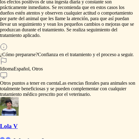
los
efectos
positivos
de
una
ingesta
diaria
y
constante
son
prácticamente
inmediatos.
Se
recomienda
que
en
estos
casos
los
dueños
estén
atentos
y
observen
cualquier
actitud
o
comportamiento
por
parte
del
animal
que
les
llame
la
atención,
para
que
así
puedan
llevar
un
seguimiento
y
vean
los
pequeños
cambios
o
mejoras
que
se
produzcan
durante
el
tratamiento.
Se
realiza
seguimiento
del
tratamiento
aplicado.
¿Cómo prepararse?
Confianza
en
el
tratamiento
y
el
proceso
a
seguir.
Idioma
Español, Otros
Otros puntos a tener en cuenta
Las
esencias
florales
para
animales
son
totalmente
beneficiosas
y
se
pueden
complementar
con
cualquier
tratamiento
médico
prescrito
por
el
veterinario.
Lola V