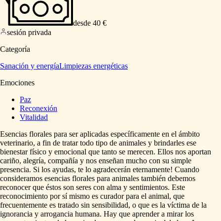
desde 40 €
sesión privada
Categoría
Sanación y energía
Limpiezas energéticas
Emociones
Paz
Reconexión
Vitalidad
Esencias
florales
para
ser
aplicadas
específicamente
en
el
ámbito
veterinario,
a
fin
de
tratar
todo
tipo
de
animales
y
brindarles
ese
bienestar
físico
y
emocional
que
tanto
se
merecen.
Ellos
nos
aportan
cariño,
alegría,
compañía
y
nos
enseñan
mucho
con
su
simple
presencia.
Si
los
ayudas,
te
lo
agradecerán
eternamente!
Cuando
consideramos
esencias
florales
para
animales
también
debemos
reconocer
que
éstos
son
seres
con
alma
y
sentimientos.
Este
reconocimiento
por
sí
mismo
es
curador
para
el
animal,
que
frecuentemente
es
tratado
sin
sensibilidad,
o
que
es
la
víctima
de
la
ignorancia
y
arrogancia
humana.
Hay
que
aprender
a
mirar
los