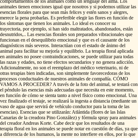
comportamientos
de
los
animales
como
un
lenguaje
del
alma.
Los
animales
tienen
emociones
igual
que
nosotros
y
si
podemos
utilizar
las
esencias
florales
para
que
sean
más
felices
y
estén
sanos
y
alegres,
merece
la
pena
probarlas.
Es
preferible
elegir
las
flores
en
función
de
los
síntomas
que
tienen
los
animales.
Lo
ideal
es
conocer
su
trayectoria,
por
ejemplo,
si
han
sido
maltratados,
abandonados,
están
desnutridos,..
Las
esencias
florales
son
preparados
vibracionales
que
funcionan
en
el
desequilibrio
emocional
y
que
es
el
causante
de
los
diagnósticos
más
severos.
Interactúan
con
el
estado
de
ánimo
del
animal
para
facilitar
su
mejoría
y
equilibrio.
La
terapia
floral
aplicada
en
animales
no
posee
contraindicaciones,
se
puede
utilizar
para
todas
las
razas
y
edades,
no
tiene
efectos
secundarios
y
no
genera
adicción.
Adicionalmente,
no
son
el
reemplazo
del
médico
veterinario,
ni
de
otras
terapias
bien
indicadas,
son
simplemente
favorecedoras
de
los
procesos
conductuales
de
nuestros
animales
de
compañía.
CÓMO
VAMOS
A
PROCEDER?
A
través
de
la
foto
del
animal,
se
testará
con
el
péndulo
las
esencias
más
adecuadas
que
necesita
en
este
momento,
en
función
de
cómo
se
sienta
tanto
a
nivel
físico
como
emocional.
Una
vez
finalizado
el
testaje,
se
realizará
la
ingesta
a
distancia
(mediante
un
vaso
de
agua
que
servirá
de
vehículo
conductor
para
la
toma
de
las
esencias).
Esencias
que
se
utilizarán:
Atlántida
(flores
de
las
Islas
Canarias
de
la
creadora
Pino
González)
y
fórmula
spray
para
animales
del
creador
Andreas
Korte.
Cabe
decir
que
los
resultados
de
una
terapia
floral
en
los
animales
se
puede
notar
en
cuestión
de
días,
ya
que
a
diferencia
de
los
humanos,
la
mente
no
interfiere
en
ellos,
por
lo
que