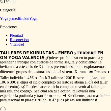
150 min
Categoría
Yoga y meditación
Yoga
Emociones
Plenitud
Reconexión
Vitalidad
𝗧𝗔𝗟𝗟𝗘𝗥𝗘𝗦
𝗗𝗘
𝗞𝗨𝗥𝗨𝗡𝗧𝗔𝗦
–
𝗘𝗡𝗘𝗥𝗢
𝐲
𝐅𝐄𝐁𝐑𝐄𝐑𝐎
𝗘𝗡
𝗢𝗠
𝗬𝗢𝗚𝗔
𝗩𝗔𝗟𝗘𝗡𝗖𝗜𝗔
¿Quieres
profundizar
en
tu
práctica
y
aprender
a
trabajar
con
cuerdas
de
forma
segura
y
consciente?
Te
invitamos
a
este
ciclo
de
3
talleres
presenciales
donde
exploraremos
diferentes
grupos
de
posturas
usando
el
sistema
Kurunta.
🎟️
Precios
🔹
Taller
individual:
45€
🔹
Pack
3
talleres:
120€
Reserva
tu
plaza
con
10€
o
30€
si
elijes
el
ciclo
completo
(el
resto
se
abona
el
día
del
taller
en
el
centro).
🌿
Puedes
hacer
el
ciclo
completo
o
venir
al
taller
que
más
resuene
contigo.
Sea
cual
sea
tu
elección,
te
llevarás
una
experiencia
profunda
y
transformadora.
📲
Escríbenos
para
más
info
o
para
reservar
tu
plaza:
620
22
18
47
¡Las
plazas
son
limitadas!