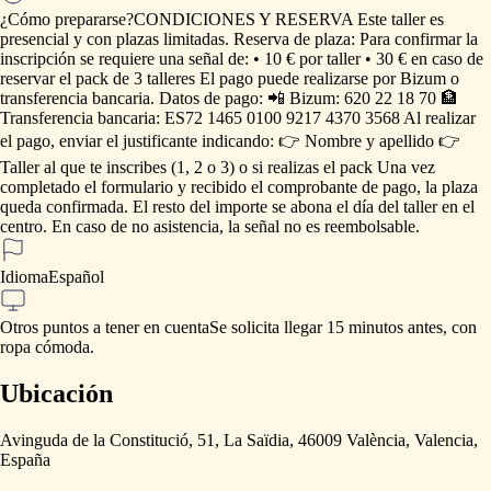
¿Cómo prepararse?
CONDICIONES
Y
RESERVA
Este
taller
es
presencial
y
con
plazas
limitadas.
Reserva
de
plaza:
Para
confirmar
la
inscripción
se
requiere
una
señal
de:
•
10
€
por
taller
•
30
€
en
caso
de
reservar
el
pack
de
3
talleres
El
pago
puede
realizarse
por
Bizum
o
transferencia
bancaria.
Datos
de
pago:
📲
Bizum:
620
22
18
70
🏦
Transferencia
bancaria:
ES72
1465
0100
9217
4370
3568
Al
realizar
el
pago,
enviar
el
justificante
indicando:
👉
Nombre
y
apellido
👉
Taller
al
que
te
inscribes
(1,
2
o
3)
o
si
realizas
el
pack
Una
vez
completado
el
formulario
y
recibido
el
comprobante
de
pago,
la
plaza
queda
confirmada.
El
resto
del
importe
se
abona
el
día
del
taller
en
el
centro.
En
caso
de
no
asistencia,
la
señal
no
es
reembolsable.
Idioma
Español
Otros puntos a tener en cuenta
Se
solicita
llegar
15
minutos
antes,
con
ropa
cómoda.
Ubicación
Avinguda de la Constitució, 51, La Saïdia, 46009 València, Valencia,
España