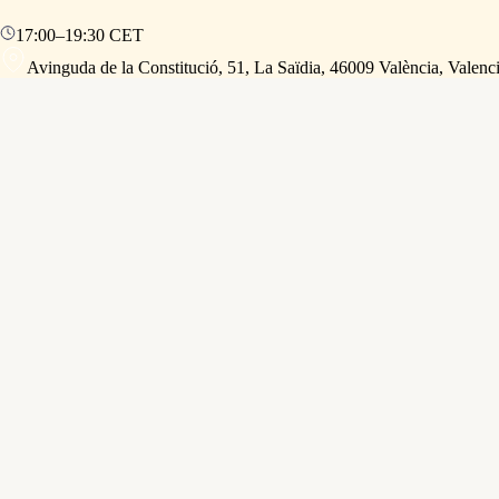
17:00
–
19:30
CET
Avinguda de la Constitució, 51, La Saïdia, 46009 València, Valenc