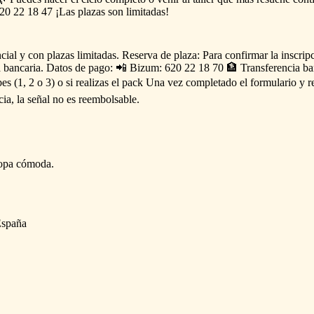
20
22
18
47
¡Las
plazas
son
limitadas!
cial
y
con
plazas
limitadas.
Reserva
de
plaza:
Para
confirmar
la
inscrip
a
bancaria.
Datos
de
pago:
📲
Bizum:
620
22
18
70
🏦
Transferencia
ba
bes
(1,
2
o
3)
o
si
realizas
el
pack
Una
vez
completado
el
formulario
y
r
cia,
la
señal
no
es
reembolsable.
opa
cómoda.
España