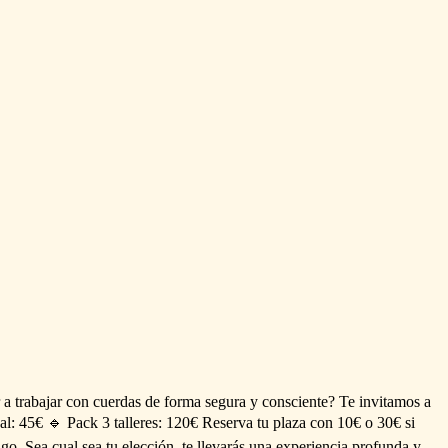
a
trabajar
con
cuerdas
de
forma
segura
y
consciente?
Te
invitamos
a
al:
45€
🔹
Pack
3
talleres:
120€
Reserva
tu
plaza
con
10€
o
30€
si
igo.
Sea
cual
sea
tu
elección,
te
llevarás
una
experiencia
profunda
y