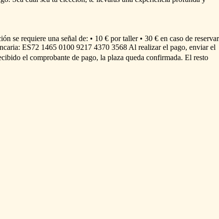
ción
se
requiere
una
señal
de:
•
10
€
por
taller
•
30
€
en
caso
de
reservar
ncaria:
ES72
1465
0100
9217
4370
3568
Al
realizar
el
pago,
enviar
el
ecibido
el
comprobante
de
pago,
la
plaza
queda
confirmada.
El
resto