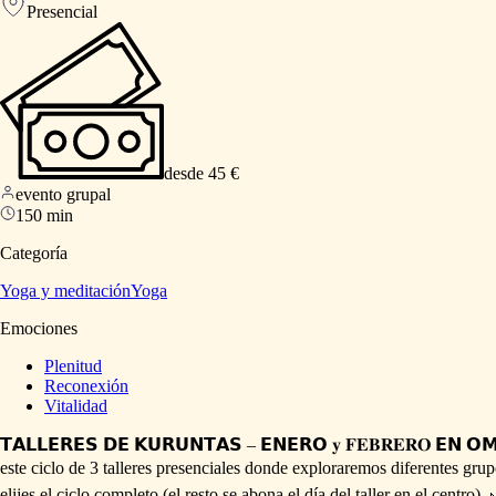
Presencial
desde 45 €
evento grupal
150 min
Categoría
Yoga y meditación
Yoga
Emociones
Plenitud
Reconexión
Vitalidad
𝗧𝗔𝗟𝗟𝗘𝗥𝗘𝗦
𝗗𝗘
𝗞𝗨𝗥𝗨𝗡𝗧𝗔𝗦
–
𝗘𝗡𝗘𝗥𝗢
𝐲
𝐅𝐄𝐁𝐑𝐄𝐑𝐎
𝗘𝗡
𝗢
este
ciclo
de
3
talleres
presenciales
donde
exploraremos
diferentes
grup
elijes
el
ciclo
completo
(el
resto
se
abona
el
día
del
taller
en
el
centro).