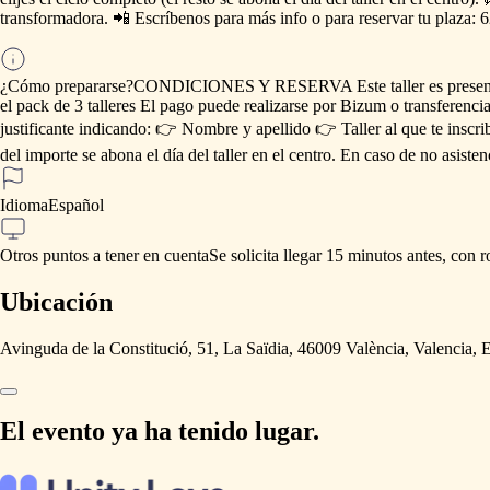
transformadora.
📲
Escríbenos
para
más
info
o
para
reservar
tu
plaza:
6
¿Cómo prepararse?
CONDICIONES
Y
RESERVA
Este
taller
es
presen
el
pack
de
3
talleres
El
pago
puede
realizarse
por
Bizum
o
transferenci
justificante
indicando:
👉
Nombre
y
apellido
👉
Taller
al
que
te
inscri
del
importe
se
abona
el
día
del
taller
en
el
centro.
En
caso
de
no
asisten
Idioma
Español
Otros puntos a tener en cuenta
Se
solicita
llegar
15
minutos
antes,
con
r
Ubicación
Avinguda de la Constitució, 51, La Saïdia, 46009 València, Valencia, 
El evento ya ha tenido lugar.