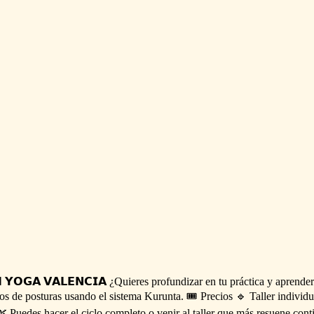

𝗬𝗢𝗚𝗔
𝗩𝗔𝗟𝗘𝗡𝗖𝗜𝗔
¿Quieres
profundizar
en
tu
práctica
y
aprender
os
de
posturas
usando
el
sistema
Kurunta.
🎟️
Precios
🔹
Taller
individu
🌿
Puedes
hacer
el
ciclo
completo
o
venir
al
taller
que
más
resuene
cont