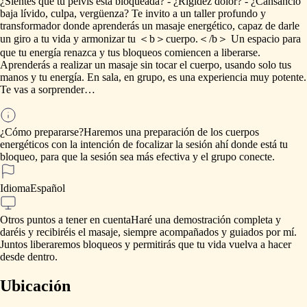
¿Sientes
que
tu
pelvis
está
bloqueada?
-
¿Rigidez
dolor?
-
¿Cansancio
baja
lívido,
culpa,
vergüenza?
Te
invito
a
un
taller
profundo
y
transformador
donde
aprenderás
un
masaje
energético,
capaz
de
darle
un
giro
a
tu
vida
y
armonizar
tu
＜b＞cuerpo.＜
​/​
b＞
Un
espacio
para
que
tu
energía
renazca
y
tus
bloqueos
comiencen
a
liberarse.
Aprenderás
a
realizar
un
masaje
sin
tocar
el
cuerpo,
usando
solo
tus
manos
y
tu
energía.
En
sala,
en
grupo,
es
una
experiencia
muy
potente.
Te
vas
a
sorprender…
¿Cómo prepararse?
Haremos
una
preparación
de
los
cuerpos
energéticos
con
la
intención
de
focalizar
la
sesión
ahí
donde
está
tu
bloqueo,
para
que
la
sesión
sea
más
efectiva
y
el
grupo
conecte.
Idioma
Español
Otros puntos a tener en cuenta
Haré
una
demostración
completa
y
daréis
y
recibiréis
el
masaje,
siempre
acompañados
y
guiados
por
mí.
Juntos
liberaremos
bloqueos
y
permitirás
que
tu
vida
vuelva
a
hacer
desde
dentro.
Ubicación