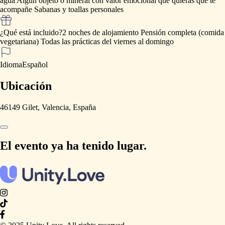
agua
Algún
objeto
o
mineral
con
valor
emocional
que
quieras
que
te
acompañe
Sabanas
y
toallas
personales
¿Qué está incluido?
2
noches
de
alojamiento
Pensión
completa
(comida
vegetariana)
Todas
las
prácticas
del
viernes
al
domingo
Idioma
Español
Ubicación
46149 Gilet, Valencia, España
El evento ya ha tenido lugar.