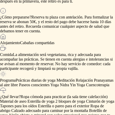
después
en
la
primavera,
este
retiro
es
para
ti.
¿Cómo prepararse?
Reserva
tu
plaza
con
antelación.
Para
formalizar
la
reserva
se
abonan
50€,
y
el
resto
del
pago
debe
hacerse
hasta
10
días
antes
del
retiro.
Recuerda
comunicar
cualquier
aspecto
de
salud
que
debamos
tener
en
cuenta.
Alojamiento
Cabañas
compartidas
Comida
La
alimentación
será
vegetariana,
rica
y
adecuada
para
acompañar
las
prácticas.
Se
tienen
en
cuenta
alergias
e
intolerancias
si
se
avisan
al
momento
de
reservar.
No
hay
servicio
de
comedor:
cada
participante
recogerá
y
limpiará
su
propia
vajilla.
Programa
Prácticas
diarias
de
yoga
Meditación
Relajación
Pranayamas
al
aire
libre
Paseos
conscientes
Yoga
Nidra
Yin
Yoga
Cuencoterapia
¿Qué llevar?
Ropa
cómoda
para
practicar
(la
sala
tiene
calefacción)
Material
de
aseo
Esterilla
de
yoga
2
bloques
de
yoga
Cinturón
de
yoga
Tapones
para
los
oídos
Esterilla
o
pareo
para
el
exterior
Ropa
de
abrigo
Calzado
adecuado
para
caminar
por
la
montaña
Botellín
de