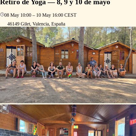
Retiro de Yoga — 8, 9 y 10 de mayo
08 May
10:00
–
10 May
16:00
CEST
46149 Gilet, Valencia, España