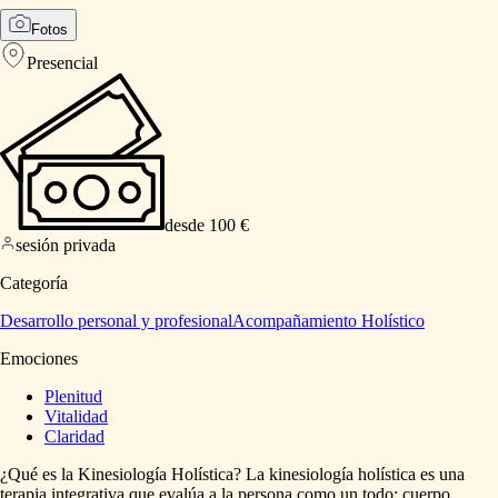
Fotos
Presencial
desde 100 €
sesión privada
Categoría
Desarrollo personal y profesional
Acompañamiento Holístico
Emociones
Plenitud
Vitalidad
Claridad
¿Qué
es
la
Kinesiología
Holística?
La
kinesiología
holística
es
una
terapia
integrativa
que
evalúa
a
la
persona
como
un
todo:
cuerpo,