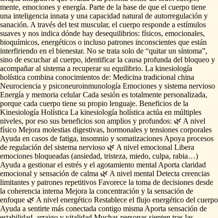
mente,
emociones
y
energía.
Parte
de
la
base
de
que
el
cuerpo
tiene
una
inteligencia
innata
y
una
capacidad
natural
de
autorregulación
y
sanación.
A
través
del
test
muscular,
el
cuerpo
responde
a
estímulos
suaves
y
nos
indica
dónde
hay
desequilibrios:
físicos,
emocionales,
bioquímicos,
energéticos
o
incluso
patrones
inconscientes
que
están
interfiriendo
en
el
bienestar.
No
se
trata
solo
de
“quitar
un
síntoma”,
sino
de
escuchar
al
cuerpo,
identificar
la
causa
profunda
del
bloqueo
y
acompañar
al
sistema
a
recuperar
su
equilibrio.
La
kinesiología
holística
combina
conocimientos
de:
Medicina
tradicional
china
Neurociencia
y
psiconeuroinmunología
Emociones
y
sistema
nervioso
Energía
y
memoria
celular
Cada
sesión
es
totalmente
personalizada,
porque
cada
cuerpo
tiene
su
propio
lenguaje.
Beneficios
de
la
Kinesiología
Holística
La
kinesiología
holística
actúa
en
múltiples
niveles,
por
eso
sus
beneficios
son
amplios
y
profundos:
🌿
A
nivel
físico
Mejora
molestias
digestivas,
hormonales
y
tensiones
corporales
Ayuda
en
casos
de
fatiga,
insomnio
y
somatizaciones
Apoya
procesos
de
regulación
del
sistema
nervioso
🌿
A
nivel
emocional
Libera
emociones
bloqueadas
(ansiedad,
tristeza,
miedo,
culpa,
rabia…)
Ayuda
a
gestionar
el
estrés
y
el
agotamiento
mental
Aporta
claridad
emocional
y
sensación
de
calma
🌿
A
nivel
mental
Detecta
creencias
limitantes
y
patrones
repetitivos
Favorece
la
toma
de
decisiones
desde
la
coherencia
interna
Mejora
la
concentración
y
la
sensación
de
enfoque
🌿
A
nivel
energético
Restablece
el
flujo
energético
del
cuerpo
Ayuda
a
sentirte
más
conectada
contigo
misma
Aporta
sensación
de
estabilidad,
arraigo
y
vitalidad
Muchas
personas
sienten
tras
las