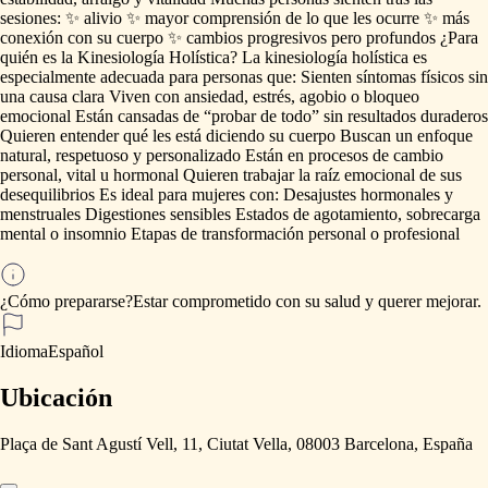
sesiones:
✨
alivio
✨
mayor
comprensión
de
lo
que
les
ocurre
✨
más
conexión
con
su
cuerpo
✨
cambios
progresivos
pero
profundos
¿Para
quién
es
la
Kinesiología
Holística?
La
kinesiología
holística
es
especialmente
adecuada
para
personas
que:
Sienten
síntomas
físicos
sin
una
causa
clara
Viven
con
ansiedad,
estrés,
agobio
o
bloqueo
emocional
Están
cansadas
de
“probar
de
todo”
sin
resultados
duraderos
Quieren
entender
qué
les
está
diciendo
su
cuerpo
Buscan
un
enfoque
natural,
respetuoso
y
personalizado
Están
en
procesos
de
cambio
personal,
vital
u
hormonal
Quieren
trabajar
la
raíz
emocional
de
sus
desequilibrios
Es
ideal
para
mujeres
con:
Desajustes
hormonales
y
menstruales
Digestiones
sensibles
Estados
de
agotamiento,
sobrecarga
mental
o
insomnio
Etapas
de
transformación
personal
o
profesional
¿Cómo prepararse?
Estar
comprometido
con
su
salud
y
querer
mejorar.
Idioma
Español
Ubicación
Plaça de Sant Agustí Vell, 11, Ciutat Vella, 08003 Barcelona, España