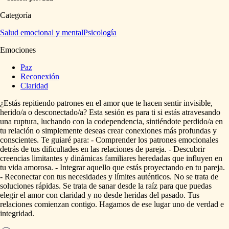
Categoría
Salud emocional y mental
Psicología
Emociones
Paz
Reconexión
Claridad
¿Estás
repitiendo
patrones
en
el
amor
que
te
hacen
sentir
invisible,
herido
​/​
a
o
desconectado
​/​
a?
Esta
sesión
es
para
ti
si
estás
atravesando
una
ruptura,
luchando
con
la
codependencia,
sintiéndote
perdido
​/​
a
en
tu
relación
o
simplemente
deseas
crear
conexiones
más
profundas
y
conscientes.
Te
guiaré
para:
-
Comprender
los
patrones
emocionales
detrás
de
tus
dificultades
en
las
relaciones
de
pareja.
-
Descubrir
creencias
limitantes
y
dinámicas
familiares
heredadas
que
influyen
en
tu
vida
amorosa.
-
Integrar
aquello
que
estás
proyectando
en
tu
pareja.
-
Reconectar
con
tus
necesidades
y
límites
auténticos.
No
se
trata
de
soluciones
rápidas.
Se
trata
de
sanar
desde
la
raíz
para
que
puedas
elegir
el
amor
con
claridad
y
no
desde
heridas
del
pasado.
Tus
relaciones
comienzan
contigo.
Hagamos
de
ese
lugar
uno
de
verdad
e
integridad.