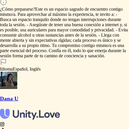
¿Cómo prepararse?
Este
es
un
espacio
sagrado
de
encuentro
contigo
mismo
​/​
a.
Para
aprovechar
al
máximo
la
experiencia,
te
invito
a:
-
Busca
un
espacio
tranquilo
donde
no
tengas
interrupciones
durante
toda
la
sesión.
-
Asegúrate
de
tener
una
buena
conexión
a
internet
y,
si
es
posible,
usa
auriculares
para
mayor
comodidad
y
privacidad.
-
Evita
consumir
alcohol
u
otras
sustancias
antes
de
la
sesión.
-
Llega
con
mente
abierta
y
sin
expectativas
rígidas;
cada
proceso
es
único
y
se
desarrolla
a
su
propio
ritmo.
Tu
compromiso
contigo
mismo
​/​
a
es
una
parte
esencial
del
proceso.
Confía
en
él,
todo
lo
que
emerja
durante
la
sesión
forma
parte
de
tu
camino
de
conciencia
y
sanación.
Idioma
Español, Inglés
Dana U