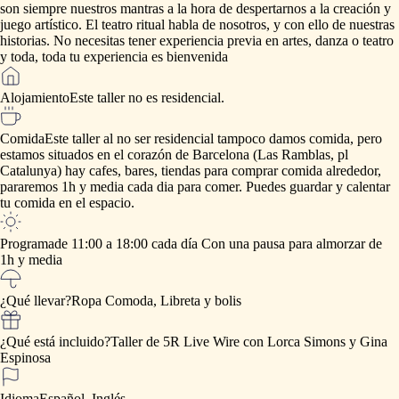
son
siempre
nuestros
mantras
a
la
hora
de
despertarnos
a
la
creación
y
juego
artístico.
El
teatro
ritual
habla
de
nosotros,
y
con
ello
de
nuestras
historias.
No
necesitas
tener
experiencia
previa
en
artes,
danza
o
teatro
y
toda,
toda
tu
experiencia
es
bienvenida
Alojamiento
Este
taller
no
es
residencial.
Comida
Este
taller
al
no
ser
residencial
tampoco
damos
comida,
pero
estamos
situados
en
el
corazón
de
Barcelona
(Las
Ramblas,
pl
Catalunya)
hay
cafes,
bares,
tiendas
para
comprar
comida
alrededor,
pararemos
1h
y
media
cada
dia
para
comer.
Puedes
guardar
y
calentar
tu
comida
en
el
espacio.
Programa
de
11:00
a
18:00
cada
día
Con
una
pausa
para
almorzar
de
1h
y
media
¿Qué llevar?
Ropa
Comoda,
Libreta
y
bolis
¿Qué está incluido?
Taller
de
5R
Live
Wire
con
Lorca
Simons
y
Gina
Espinosa
Idioma
Español, Inglés