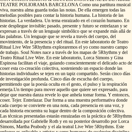
TEATRE
POLIORAMA
BARCELONA
Como
una
partitura
musical
viva,
nuestra
alma
guarda
todas
las
notas.
De
ella
emergen
todas
las
melodías
posibles
para
contar
la
historia
humana.
La
historia
de
las
historias.
La
verdadera.
Un
tema
enraizado
en
el
corazón
humano.
En
este
despliegue
invisible;
pasado,
presente
y
futuro
se
entrelazan
y
se
expresan
a
través
de
un
lenguaje
simbólico
que
se
expande
más
allá
de
las
palabras.
Un
lenguaje
que
se
revela
a
través
del
cuerpo,
del
movimiento,
de
la
presencia
y
del
ritual.
En
este
laboratorio
de
Teatro
Ritual
Live
Wire
5Rhythms
exploraremos
el
yo
como
nuestro
campo
de
trabajo.
Soul
Notes
nace
a
través
de
los
mapas
de
5Rhythms
y
del
Teatro
Ritual
Live
Wire.
En
este
laboratorio,
Lorca
Simons
y
Gina
Espinosa
facilitan
el
viaje,
guiando
conscientemente
el
delicado
acto
de
coser
esta
co-creación
colectiva,
sosteniendo
un
espacio
donde
las
historias
individuales
se
tejen
en
un
tapiz
compartido.
Serán
cinco
días
de
investigación
profunda.
Cinco
días
de
escucha
del
cuerpo,
permitiendo
que
la
poesía
oculta
en
el
gesto,
el
pulso
y
la
respiración
emerja.Un
tiempo
para
mover
aquello
que
quiere
ser
expresado,
para
dejar
que
nuestra
danza
revele
lo
que
anhela
tomar
forma.
Y
entonces,
coser.
Tejer.
Entrelazar.
Dar
forma
a
una
muestra
performativa
donde
cada
cuerpo
se
convierte
en
una
nota,
cada
presencia
en
una
voz,
y
cada
historia
encuentra
su
lugar
dentro
de
la
composición
colectiva.
Las
técnicas
presentadas
estarán
enraizadas
en
la
práctica
de
5Rhythms
desarrollada
por
Gabrielle
Roth
y
en
su
posterior
desarrollo
por
Lorca
Simons,
Martha
Peabody
y
el
ala
teatral
Live
Wire
5Rhythms.
Este
enfoque
es
aplicable
a
artistas
y
seres
humanos
de
cualquier
disciplina,