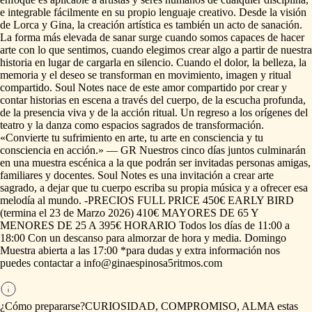
e
integrable
fácilmente
en
su
propio
lenguaje
creativo.
Desde
la
visión
de
Lorca
y
Gina,
la
creación
artística
es
también
un
acto
de
sanación.
La
forma
más
elevada
de
sanar
surge
cuando
somos
capaces
de
hacer
arte
con
lo
que
sentimos,
cuando
elegimos
crear
algo
a
partir
de
nuestra
historia
en
lugar
de
cargarla
en
silencio.
Cuando
el
dolor,
la
belleza,
la
memoria
y
el
deseo
se
transforman
en
movimiento,
imagen
y
ritual
compartido.
Soul
Notes
nace
de
este
amor
compartido
por
crear
y
contar
historias
en
escena
a
través
del
cuerpo,
de
la
escucha
profunda,
de
la
presencia
viva
y
de
la
acción
ritual.
Un
regreso
a
los
orígenes
del
teatro
y
la
danza
como
espacios
sagrados
de
transformación.
«Convierte
tu
sufrimiento
en
arte,
tu
arte
en
consciencia
y
tu
consciencia
en
acción.»
—
GR
Nuestros
cinco
días
juntos
culminarán
en
una
muestra
escénica
a
la
que
podrán
ser
invitadas
personas
amigas,
familiares
y
docentes.
Soul
Notes
es
una
invitación
a
crear
arte
sagrado,
a
dejar
que
tu
cuerpo
escriba
su
propia
música
y
a
ofrecer
esa
melodía
al
mundo.
-PRECIOS
FULL
PRICE
450€
EARLY
BIRD
(termina
el
23
de
Marzo
2026)
410€
MAYORES
DE
65
Y
MENORES
DE
25
A
395€
HORARIO
Todos
los
días
de
11:00
a
18:00
Con
un
descanso
para
almorzar
de
hora
y
media.
Domingo
Muestra
abierta
a
las
17:00
*para
dudas
y
extra
información
nos
puedes
contactar
a
info@ginaespinosa5ritmos.com
¿Cómo prepararse?
CURIOSIDAD,
COMPROMISO,
ALMA
estas