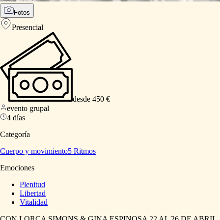
Fotos
Presencial
desde 450 €
evento grupal
4 días
Categoría
Cuerpo y movimiento
5 Ritmos
Emociones
Plenitud
Libertad
Vitalidad
CON
LORCA
SIMONS
&
GINA
ESPINOSA
22
AL
26
DE
ABRIL