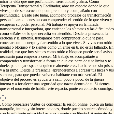
mirar
la
vida
que
une
profundidad,
sensibilidad
y
alma.
Como
Terapeuta
Transpersonal
y
Facilitador,
abro
un
espacio
donde
lo
que
vives
puede
ser
escuchado,
comprendido
y
acompañado
con
profundidad.
Desde
este
lugar,
acompaño
procesos
de
transformación
personal
para
quienes
buscan
comprender
el
sentido
de
lo
que
viven
y
recuperar
su
poder
personal.
Mi
trabajo
se
apoya
en
la
mirada
transpersonal
e
integradora,
que
entiende
los
síntomas
y
las
dificultades
como
señales
de
lo
que
necesita
ser
atendido.
Desde
la
presencia,
la
escucha
y
la
sintonía,
trabajamos
para
comprender
lo
que
te
pasa,
conectar
con
tu
cuerpo
y
dar
sentido
a
lo
que
vives.
Si
vives
con
ruido
mental
o
bloqueo
y
lo
sientes
como
un
error
en
ti,
no
estás
fallando.
En
realidad,
eso
que
hoy
sientes
como
ruido
o
bloqueo
puede
ser
el
aviso
necesario
para
empezar
a
crecer.
Mi
trabajo
es
acompañarte
a
comprender
y
transformar
la
forma
en
que
esa
parte
de
ti
te
limita
y
te
duele,
para
dejar
espacio
a
quien
realmente
eres.
Lo
haremos
sin
prisas
y
a
tu
ritmo.
Desde
la
presencia,
aprenderemos
a
abrazar
tus
luces
y
tus
sombras,
para
que
puedas
volver
a
habitarte
con
más
verdad.
El
objetivo
del
proceso
es
ayudarte
a
salir,
poco
a
poco,
de
la
guerra
interna
y
a
fortalecer
una
seguridad
que
nazca
dentro
de
ti.
Si
sientes
que
es
el
momento
de
habitar
este
espacio,
ponte
en
contacto
conmigo.
¿Cómo prepararse?
Antes
de
comenzar
la
sesión
online,
busca
un
lugar
tranquilo,
íntimo
y
sin
interrupciones,
donde
puedas
sentirte
cómodo
y
con
la
suficiente
privacidad
para
expresarte
con
libertad.
Asegúrate
de