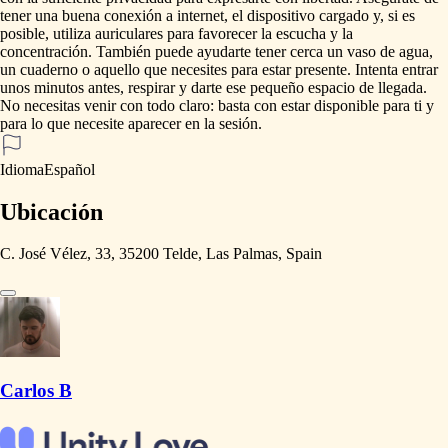
tener
una
buena
conexión
a
internet,
el
dispositivo
cargado
y,
si
es
posible,
utiliza
auriculares
para
favorecer
la
escucha
y
la
concentración.
También
puede
ayudarte
tener
cerca
un
vaso
de
agua,
un
cuaderno
o
aquello
que
necesites
para
estar
presente.
Intenta
entrar
unos
minutos
antes,
respirar
y
darte
ese
pequeño
espacio
de
llegada.
No
necesitas
venir
con
todo
claro:
basta
con
estar
disponible
para
ti
y
para
lo
que
necesite
aparecer
en
la
sesión.
Idioma
Español
Ubicación
C. José Vélez, 33, 35200 Telde, Las Palmas, Spain
Carlos B