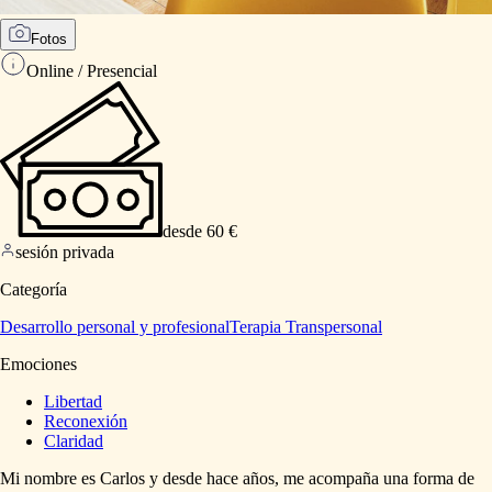
Fotos
Online / Presencial
desde 60 €
sesión privada
Categoría
Desarrollo personal y profesional
Terapia Transpersonal
Emociones
Libertad
Reconexión
Claridad
Mi
nombre
es
Carlos
y
desde
hace
años,
me
acompaña
una
forma
de