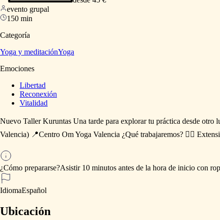
evento grupal
150 min
Categoría
Yoga y meditación
Yoga
Emociones
Libertad
Reconexión
Vitalidad
Nuevo
Taller
Kuruntas
Una
tarde
para
explorar
tu
práctica
desde
otro
l
Valencia)
📍Centro
Om
Yoga
Valencia
¿Qué
trabajaremos?
🧘‍♀️
Extens
¿Cómo prepararse?
Asistir
10
minutos
antes
de
la
hora
de
inicio
con
ro
Idioma
Español
Ubicación