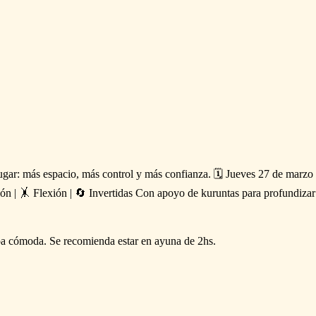
ugar:
más
espacio,
más
control
y
más
confianza.
🗓
Jueves
27
de
marzo
ión
|
🤸
Flexión
|
🔄
Invertidas
Con
apoyo
de
kuruntas
para
profundizar
pa
cómoda.
Se
recomienda
estar
en
ayuna
de
2hs.