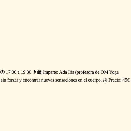
🕔
17:00
a
19:30
👩‍🏫
Imparte:
Ada
Iris
(profesora
de
OM
Yoga
sin
forzar
y
encontrar
nuevas
sensaciones
en
el
cuerpo.
💰
Precio:
45€