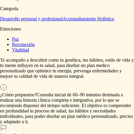
Categoría
Desarrollo personal y profesional
Acompañamiento Holístico
Emociones
Paz
Reconexión
Vitalidad
Te
acompaño
a
descubrir
como
tu
genética,
tus
hábitos,
estilo
de
vida
y
tu
mente
influyen
en
tu
salud,
para
diseñar
un
plan
medico
personalizado
que
optimice
tu
energía,
prevenga
enfermedades
y
mejore
tu
calidad
de
vida
de
manera
integral.
¿Cómo prepararse?
Consulta
inicial
de
60–90
minutos
destinada
a
realizar
una
historia
clínica
completa
e
integrativa,
por
lo
que
se
recomienda
disponer
del
tiempo
suficiente.
El
objetivo
es
comprender
en
profundidad
tu
proceso
de
salud,
tus
hábitos
y
necesidades
individuales,
para
poder
diseñar
un
plan
médico
personalizado,
preciso
y
adaptado
a
ti.