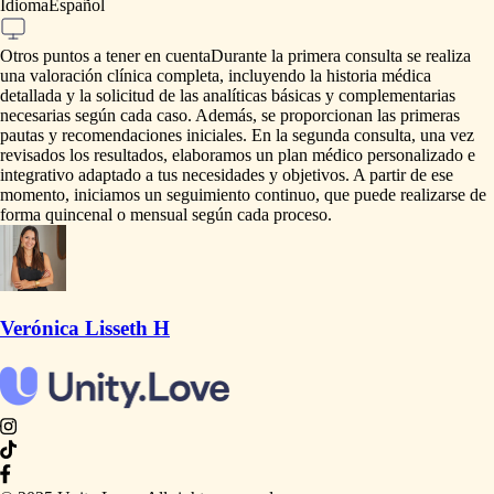
Idioma
Español
Otros puntos a tener en cuenta
Durante
la
primera
consulta
se
realiza
una
valoración
clínica
completa,
incluyendo
la
historia
médica
detallada
y
la
solicitud
de
las
analíticas
básicas
y
complementarias
necesarias
según
cada
caso.
Además,
se
proporcionan
las
primeras
pautas
y
recomendaciones
iniciales.
En
la
segunda
consulta,
una
vez
revisados
los
resultados,
elaboramos
un
plan
médico
personalizado
e
integrativo
adaptado
a
tus
necesidades
y
objetivos.
A
partir
de
ese
momento,
iniciamos
un
seguimiento
continuo,
que
puede
realizarse
de
forma
quincenal
o
mensual
según
cada
proceso.
Verónica Lisseth H