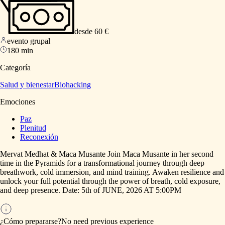
desde 60 €
evento grupal
180 min
Categoría
Salud y bienestar
Biohacking
Emociones
Paz
Plenitud
Reconexión
Mervat
Medhat
&
Maca
Musante
Join
Maca
Musante
in
her
second
time
in
the
Pyramids
for
a
transformational
journey
through
deep
breathwork,
cold
immersion,
and
mind
training.
Awaken
resilience
and
unlock
your
full
potential
through
the
power
of
breath,
cold
exposure,
and
deep
presence.
Date:
5th
of
JUNE,
2026
AT
5:00PM
¿Cómo prepararse?
No
need
previous
experience