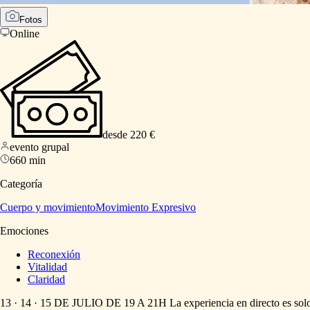
Fotos
Online
desde 220 €
evento grupal
660 min
Categoría
Cuerpo y movimiento
Movimiento Expresivo
Emociones
Reconexión
Vitalidad
Claridad
13
·
14
·
15
DE
JULIO
DE
19
A
21H
La
experiencia
en
directo
es
sol