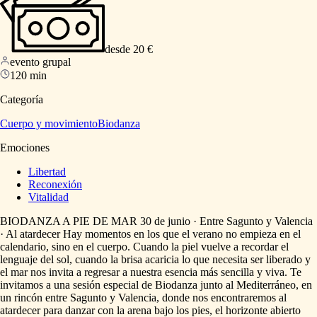
desde 20 €
evento grupal
120 min
Categoría
Cuerpo y movimiento
Biodanza
Emociones
Libertad
Reconexión
Vitalidad
BIODANZA
A
PIE
DE
MAR
30
de
junio
·
Entre
Sagunto
y
Valencia
·
Al
atardecer
Hay
momentos
en
los
que
el
verano
no
empieza
en
el
calendario,
sino
en
el
cuerpo.
Cuando
la
piel
vuelve
a
recordar
el
lenguaje
del
sol,
cuando
la
brisa
acaricia
lo
que
necesita
ser
liberado
y
el
mar
nos
invita
a
regresar
a
nuestra
esencia
más
sencilla
y
viva.
Te
invitamos
a
una
sesión
especial
de
Biodanza
junto
al
Mediterráneo,
en
un
rincón
entre
Sagunto
y
Valencia,
donde
nos
encontraremos
al
atardecer
para
danzar
con
la
arena
bajo
los
pies,
el
horizonte
abierto