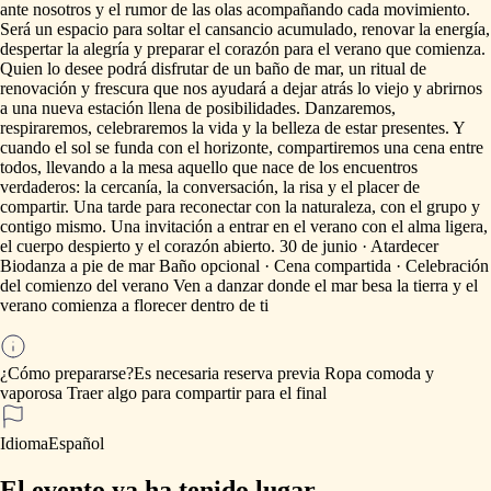
ante
nosotros
y
el
rumor
de
las
olas
acompañando
cada
movimiento.
Será
un
espacio
para
soltar
el
cansancio
acumulado,
renovar
la
energía,
despertar
la
alegría
y
preparar
el
corazón
para
el
verano
que
comienza.
Quien
lo
desee
podrá
disfrutar
de
un
baño
de
mar,
un
ritual
de
renovación
y
frescura
que
nos
ayudará
a
dejar
atrás
lo
viejo
y
abrirnos
a
una
nueva
estación
llena
de
posibilidades.
Danzaremos,
respiraremos,
celebraremos
la
vida
y
la
belleza
de
estar
presentes.
Y
cuando
el
sol
se
funda
con
el
horizonte,
compartiremos
una
cena
entre
todos,
llevando
a
la
mesa
aquello
que
nace
de
los
encuentros
verdaderos:
la
cercanía,
la
conversación,
la
risa
y
el
placer
de
compartir.
Una
tarde
para
reconectar
con
la
naturaleza,
con
el
grupo
y
contigo
mismo.
Una
invitación
a
entrar
en
el
verano
con
el
alma
ligera,
el
cuerpo
despierto
y
el
corazón
abierto.
30
de
junio
·
Atardecer
Biodanza
a
pie
de
mar
Baño
opcional
·
Cena
compartida
·
Celebración
del
comienzo
del
verano
Ven
a
danzar
donde
el
mar
besa
la
tierra
y
el
verano
comienza
a
florecer
dentro
de
ti
¿Cómo prepararse?
Es
necesaria
reserva
previa
Ropa
comoda
y
vaporosa
Traer
algo
para
compartir
para
el
final
Idioma
Español
El evento ya ha tenido lugar.