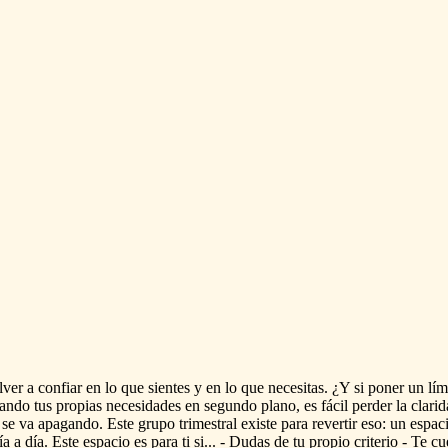
lver
a
confiar
en
lo
que
sientes
y
en
lo
que
necesitas.
¿Y
si
poner
un
lím
jando
tus
propias
necesidades
en
segundo
plano,
es
fácil
perder
la
clarid
se
va
apagando.
Este
grupo
trimestral
existe
para
revertir
eso:
un
espac
ía
a
día.
Este
espacio
es
para
ti
si...
-
Dudas
de
tu
propio
criterio
-
Te
cu