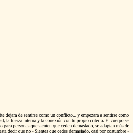
ite
dejara
de
sentirse
como
un
conflicto...
y
empezara
a
sentirse
como
ad,
la
fuerza
interna
y
la
conexión
con
tu
propio
criterio.
El
cuerpo
se
io
para
personas
que
sienten
que
ceden
demasiado,
se
adaptan
más
de
esta
decir
que
no
-
Sientes
que
cedes
demasiado,
casi
por
costumbre
-