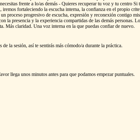
necesitas
frente
a
lo
​/​
as
demás
-
Quieres
recuperar
tu
voz
y
tu
centro
Si
,
iremos
fortaleciendo
la
escucha
interna,
la
confianza
en
el
propio
crite
un
proceso
progresivo
de
escucha,
expresión
y
reconexión
contigo
mi
con
la
presencia
y
la
experiencia
compartidas
de
las
demás
personas.
L
ta.
Más
claridad.
Una
voz
interna
en
la
que
puedas
confiar
de
nuevo.
s
de
la
sesión,
así
te
sentirás
más
cómodo
​/​
a
durante
la
práctica.
favor
llega
unos
minutos
antes
para
que
podamos
empezar
puntuales.