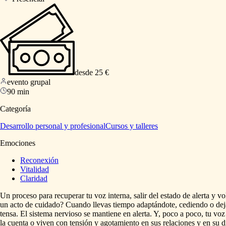
desde 25 €
evento grupal
90 min
Categoría
Desarrollo personal y profesional
Cursos y talleres
Emociones
Reconexión
Vitalidad
Claridad
Un
proceso
para
recuperar
tu
voz
interna,
salir
del
estado
de
alerta
y
vo
un
acto
de
cuidado?
Cuando
llevas
tiempo
adaptándote,
cediendo
o
de
tensa.
El
sistema
nervioso
se
mantiene
en
alerta.
Y,
poco
a
poco,
tu
voz
la
cuenta
o
viven
con
tensión
y
agotamiento
en
sus
relaciones
y
en
su
d