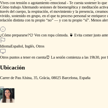
Vives
con
tensión
o
agotamiento
emocional
-
Te
cuesta
sostener
lo
que
Cómo
trabajo
Alternando
sesiones
de
bioenergética
y
meditación
activa
través
del
cuerpo,
la
respiración,
el
movimiento
y
la
presencia,
creamos
vivido,
sostenido
en
grupo,
en
el
que
tu
proceso
personal
se
enriquece
relación
distinta
con
tu
propio
“no”
—
y
con
tu
propio
“sí”.
Menos
aler
¿Cómo prepararse?
👕
Ven
con
ropa
cómoda.
🍵
Evita
comer
justo
ante
Idioma
Español, Inglés, Otros
Otros puntos a tener en cuenta
⏰
La
sesión
comienza
a
las
19h30,
por
Ubicación
Carrer de Pau Alsina, 35, Gràcia, 08025 Barcelona, España