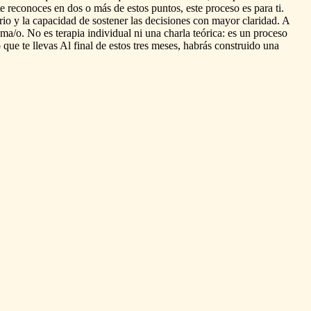
te
reconoces
en
dos
o
más
de
estos
puntos,
este
proceso
es
para
ti.
rio
y
la
capacidad
de
sostener
las
decisiones
con
mayor
claridad.
A
sma
​/​
o.
No
es
terapia
individual
ni
una
charla
teórica:
es
un
proceso
o
que
te
llevas
Al
final
de
estos
tres
meses,
habrás
construido
una