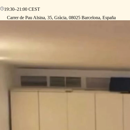
19:30
–
21:00
CEST
Carrer de Pau Alsina, 35, Gràcia, 08025 Barcelona, España