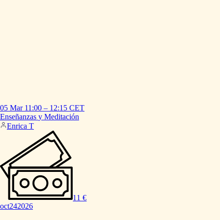
05 Mar
11:00
–
12:15
CET
Enseñanzas
y
Meditación
Enrica T
11 €
oct
24
2026