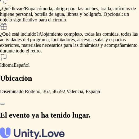
¿Qué llevar?
Ropa
cómoda,
abrigo
para
las
noches,
toalla,
artículos
de
higiene
personal,
botella
de
agua,
libreta
y
bolígrafo.
Opcional:
un
objeto
significativo
para
el
círculo.
¿Qué está incluido?
Alojamiento
completo,
todas
las
comidas,
todas
las
actividades
del
programa,
facilitadores,
acceso
a
salas
y
espacios
exteriores,
materiales
necesarios
para
las
dinámicas
y
acompañamiento
durante
todo
el
retiro.
Idioma
Español
Ubicación
Diseminado Rodeno, 367, 46592 Valencia, España
El evento ya ha tenido lugar.