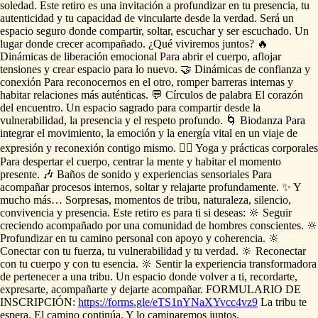
soledad.
Este
retiro
es
una
invitación
a
profundizar
en
tu
presencia,
tu
autenticidad
y
tu
capacidad
de
vincularte
desde
la
verdad.
Será
un
espacio
seguro
donde
compartir,
soltar,
escuchar
y
ser
escuchado.
Un
lugar
donde
crecer
acompañado.
¿Qué
viviremos
juntos?
🔥
Dinámicas
de
liberación
emocional
Para
abrir
el
cuerpo,
aflojar
tensiones
y
crear
espacio
para
lo
nuevo.
🤝
Dinámicas
de
confianza
y
conexión
Para
reconocernos
en
el
otro,
romper
barreras
internas
y
habitar
relaciones
más
auténticas.
💬
Círculos
de
palabra
El
corazón
del
encuentro.
Un
espacio
sagrado
para
compartir
desde
la
vulnerabilidad,
la
presencia
y
el
respeto
profundo.
🌀
Biodanza
Para
integrar
el
movimiento,
la
emoción
y
la
energía
vital
en
un
viaje
de
expresión
y
reconexión
contigo
mismo.
🧘‍♂️
Yoga
y
prácticas
corporales
Para
despertar
el
cuerpo,
centrar
la
mente
y
habitar
el
momento
presente.
🎶
Baños
de
sonido
y
experiencias
sensoriales
Para
acompañar
procesos
internos,
soltar
y
relajarte
profundamente.
✨
Y
mucho
más…
Sorpresas,
momentos
de
tribu,
naturaleza,
silencio,
convivencia
y
presencia.
Este
retiro
es
para
ti
si
deseas:
🔆
Seguir
creciendo
acompañado
por
una
comunidad
de
hombres
conscientes.
🔆
Profundizar
en
tu
camino
personal
con
apoyo
y
coherencia.
🔆
Conectar
con
tu
fuerza,
tu
vulnerabilidad
y
tu
verdad.
🔆
Reconectar
con
tu
cuerpo
y
con
tu
esencia.
🔆
Sentir
la
experiencia
transformadora
de
pertenecer
a
una
tribu.
Un
espacio
donde
volver
a
ti,
recordarte,
expresarte,
acompañarte
y
dejarte
acompañar.
FORMULARIO
DE
INSCRIPCIÓN:
https://forms.gle/eTS1nYNaXYvcc4vz9
La
tribu
te
espera.
El
camino
continúa.
Y
lo
caminaremos
juntos.