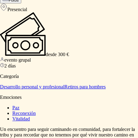
Fotos
Presencial
desde 300 €
evento grupal
2 días
Categoría
Desarrollo personal y profesional
Retiros para hombres
Emociones
Paz
Reconexión
Vitalidad
Un
encuentro
para
seguir
caminando
en
comunidad,
para
fortalecer
la
tribu
y
para
recordar
que
no
tenemos
por
qué
vivir
nuestro
camino
en