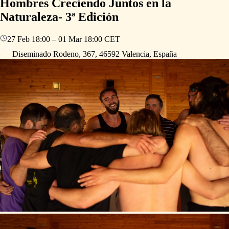
Hombres Creciendo Juntos en la
Naturaleza- 3ª Edición
27 Feb
18:00
–
01 Mar
18:00
CET
Diseminado Rodeno, 367, 46592 Valencia, España