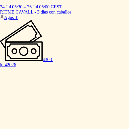
24 Jul
05:30
–
26 Jul
05:00
CEST
RITME
CAVALL
-
3
días
con
caballos
Agus T
430 €
jul
4
2026