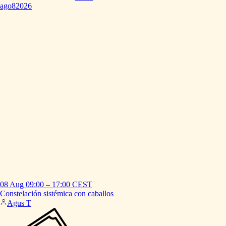
ago
8
2026
08 Aug
09:00
–
17:00
CEST
Constelación
sistémica
con
caballos
Agus T