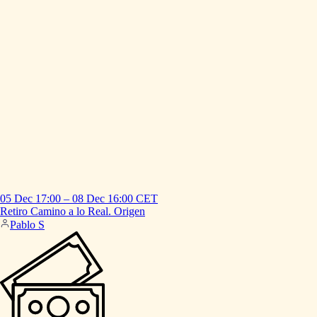
05 Dec
17:00
–
08 Dec
16:00
CET
Retiro
Camino
a
lo
Real.
Origen
Pablo S